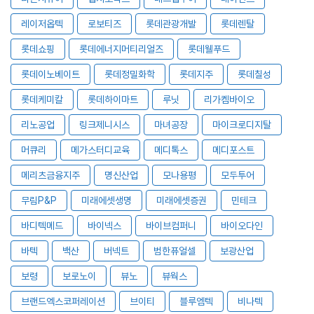
레이저옵텍
로보티즈
롯데관광개발
롯데렌탈
롯데쇼핑
롯데에너지머티리얼즈
롯데웰푸드
롯데이노베이트
롯데정밀화학
롯데지주
롯데칠성
롯데케미칼
롯데하이마트
루닛
리가켐바이오
리노공업
링크제니시스
마녀공장
마이크로디지탈
머큐리
메가스터디교육
메디톡스
메디포스트
메리츠금융지주
명신산업
모나용평
모두투어
무림P&P
미래에셋생명
미래에셋증권
민테크
바디텍메드
바이넥스
바이브컴퍼니
바이오다인
바텍
백산
버넥트
범한퓨얼셀
보광산업
보령
보로노이
뷰노
뷰웍스
브랜드엑스코퍼레이션
브이티
블루엠텍
비나텍