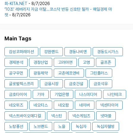
회-KITA.NET
- 8/7/2026
‘10조’ 레버리지 자금 이탈…코스닥 반등 신호탄 될까 - 매일경제 마
켓
- 8/7/2026
Main Tags
감성코퍼레이션
강원랜드
경동나비엔
경동도시가스
경제분석
경창산업
고려아연
고영
골프존
공구우먼
광동제약
교촌에프앤비
그린플러스
글로벌텍스프리
금융시장
금호건설
금호석유
금호타이어
기아
기업은행
나스미디어
나인테크
네오위즈
네오티스
네오팜
네이버
넥센타이어
넥스트바이오메디컬
넥스틴
넥슨게임즈
넷마블
노랑풍선
노브랜드
노을
녹십자
녹십자웰빙