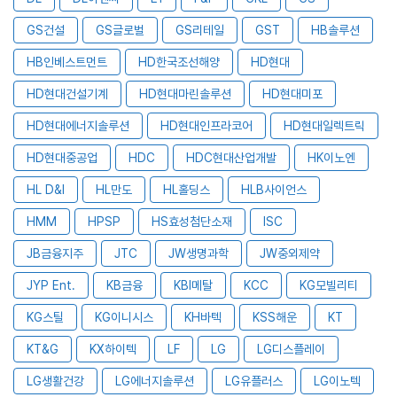
GS건설
GS글로벌
GS리테일
GST
HB솔루션
HB인베스트먼트
HD한국조선해양
HD현대
HD현대건설기계
HD현대마린솔루션
HD현대미포
HD현대에너지솔루션
HD현대인프라코어
HD현대일렉트릭
HD현대중공업
HDC
HDC현대산업개발
HK이노엔
HL D&I
HL만도
HL홀딩스
HLB사이언스
HMM
HPSP
HS효성첨단소재
ISC
JB금융지주
JTC
JW생명과학
JW중외제약
JYP Ent.
KB금융
KBI메탈
KCC
KG모빌리티
KG스틸
KG이니시스
KH바텍
KSS해운
KT
KT&G
KX하이텍
LF
LG
LG디스플레이
LG생활건강
LG에너지솔루션
LG유플러스
LG이노텍