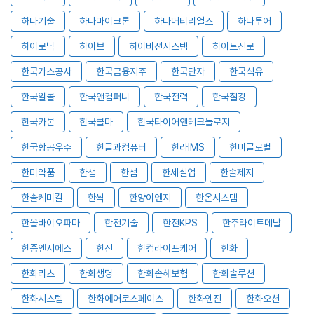
하나기술
하나마이크론
하나머티리얼즈
하나투어
하이로닉
하이브
하이비젼시스템
하이트진로
한국가스공사
한국금융지주
한국단자
한국석유
한국알콜
한국앤컴퍼니
한국전력
한국철강
한국카본
한국콜마
한국타이어앤테크놀로지
한국항공우주
한글과컴퓨터
한라IMS
한미글로벌
한미약품
한샘
한섬
한세실업
한솔제지
한솔케미칼
한싹
한양이엔지
한온시스템
한올바이오파마
한전기술
한전KPS
한주라이트메탈
한중엔시에스
한진
한컴라이프케어
한화
한화리츠
한화생명
한화손해보험
한화솔루션
한화시스템
한화에어로스페이스
한화엔진
한화오션