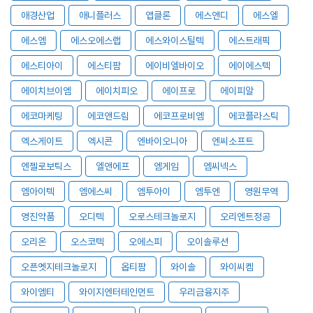
애경산업
애니플러스
앱클론
에스앤디
에스엘
에스엠
에스오에스랩
에스와이스틸텍
에스트래픽
에스티아이
에스티팜
에이비엘바이오
에이에스텍
에이치브이엠
에이치피오
에이프로
에이피알
에코마케팅
에코앤드림
에코프로비엠
에코플라스틱
엑스게이트
엑시콘
엔바이오니아
엔씨소프트
엔젤로보틱스
엘앤에프
엠게임
엠씨넥스
엠아이텍
엠에스씨
엠투아이
엠투엔
영원무역
영진약품
오디텍
오로스테크놀로지
오리엔트정공
오리온
오스코텍
오에스피
오이솔루션
오픈엣지테크놀로지
옵티팜
와이솔
와이씨켐
와이엠티
와이지엔터테인먼트
우리금융지주