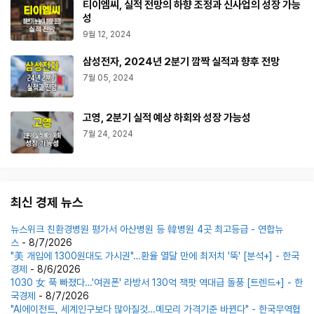
티이엠씨, 실적 전망의 하향 조정과 신사업의 성장 가능
성
9월 12, 2024
삼성전자, 2024년 2분기 깜짝 실적과 향후 전망
7월 05, 2024
고영, 2분기 실적 예상 하회와 성장 가능성
7월 24, 2024
최신 경제 뉴스
뉴스위크 친환경병원 평가서 아산병원 등 韓병원 4곳 최고등급 - 연합뉴
스
- 8/7/2026
"美 개입에 1300원대도 가시권"…환율 열달 만에 최저치 '뚝' [분석+] - 한국
경제
- 8/6/2026
1030 女 푹 빠졌다…'여권폰' 라방서 130억 잭팟 역대급 돌풍 [트렌드+] - 한
국경제
- 8/7/2026
"AI에이전트, 세계인구보다 많아질것…메모리 가격기준 바뀐다" - 한국무역협