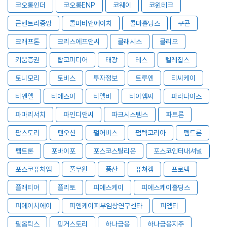
코오롱인더
코오롱ENP
코웨이
코윈테크
콘텐트리중앙
콜마비앤에이치
콜마홀딩스
쿠콘
크래프톤
크리스에프앤씨
클래시스
클리오
키움증권
탑코미디어
태광
테스
텔레칩스
토니모리
토비스
투자정보
트루엔
티씨케이
티앤엘
티에스이
티엘비
티이엠씨
파라다이스
파마리서치
파인디앤씨
파크시스템스
파트론
팜스토리
팬오션
펄어비스
펌텍코리아
펨트론
펩트론
포바이포
포스코스틸리온
포스코인터내셔널
포스코퓨처엠
풀무원
풍산
퓨쳐켐
프로텍
플래티어
플리토
피에스케이
피에스케이홀딩스
피에이치에이
피엔케이피부임상연구센타
피엠티
필옵틱스
핑거스토리
하나금융
하나금융지주