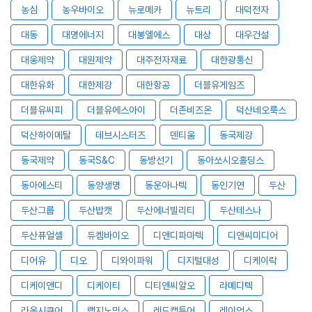
농심
농우바이오
뉴로메카
뉴트리
대덕전자
대동
대명에너지
대봉엘에스
대상
대우건설
대웅제약
대원제약
대주전자재료
대한광통신
대한유화
대한제강
대한항공
더블유게임즈
더블유씨피
더블유에스아이
더존비즈온
덕산네오룩스
덕산하이메탈
데브시스터즈
덴티움
동국제강
동국제약
동국S&C
동방선기
동아쏘시오홀딩스
동아에스티
동양생명
동운아나텍
동인기연
두산
두산그룹
두산밥캣
두산에너빌리티
두산테스나
두산퓨얼셀
듀켐바이오
디앤디파마텍
디앤씨미디어
디어유
디오
디와이파워
디지털대성
디케이락
디케이앤디
디케이티
디티앤씨알오
라메디텍
라온시큐어
랩지노믹스
레드캡투어
레이언스