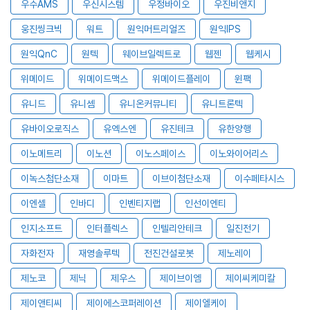
우수AMS
우신시스템
우정바이오
우진비앤지
웅진씽크빅
워트
원익머트리얼즈
원익IPS
원익QnC
원텍
웨이브일렉트로
웹젠
웹케시
위메이드
위메이드맥스
위메이드플레이
윈팩
유니드
유니셈
유니온커뮤니티
유니트론텍
유바이오로직스
유엑스엔
유진테크
유한양행
이노메트리
이노션
이노스페이스
이노와이어리스
이녹스첨단소재
이마트
이브이첨단소재
이수페타시스
이엔셀
인바디
인벤티지랩
인선이엔티
인지소프트
인터플렉스
인텔리안테크
일진전기
자화전자
재영솔루텍
전진건설로봇
제노레이
제노코
제닉
제우스
제이브이엠
제이씨케미칼
제이앤티씨
제이에스코퍼레이션
제이엘케이