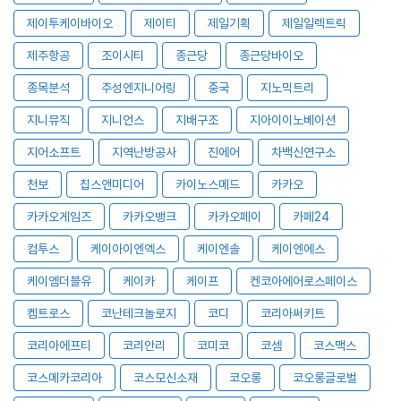
제이투케이바이오
제이티
제일기획
제일일렉트릭
제주항공
조이시티
종근당
종근당바이오
종목분석
주성엔지니어링
중국
지노믹트리
지니뮤직
지니언스
지배구조
지아이이노베이션
지어소프트
지역난방공사
진에어
차백신연구소
천보
칩스앤미디어
카이노스메드
카카오
카카오게임즈
카카오뱅크
카카오페이
카페24
컴투스
케이아이엔엑스
케이엔솔
케이엔에스
케이엠더블유
케이카
케이프
켄코아에어로스페이스
켐트로스
코난테크놀로지
코디
코리아써키트
코리아에프티
코리안리
코미코
코셈
코스맥스
코스메카코리아
코스모신소재
코오롱
코오롱글로벌