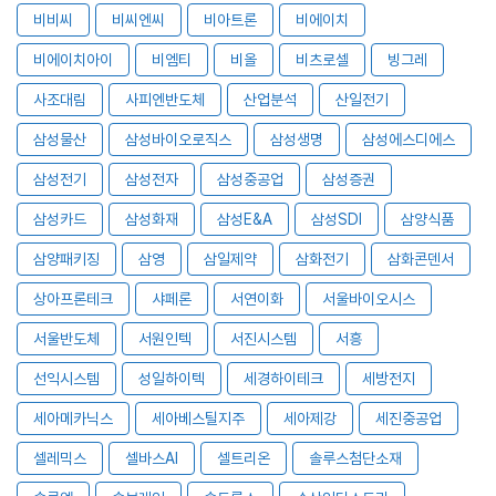
비비씨
비씨엔씨
비아트론
비에이치
비에이치아이
비엠티
비올
비츠로셀
빙그레
사조대림
사피엔반도체
산업분석
산일전기
삼성물산
삼성바이오로직스
삼성생명
삼성에스디에스
삼성전기
삼성전자
삼성중공업
삼성증권
삼성카드
삼성화재
삼성E&A
삼성SDI
삼양식품
삼양패키징
삼영
삼일제약
삼화전기
삼화콘덴서
상아프론테크
샤페론
서연이화
서울바이오시스
서울반도체
서원인텍
서진시스템
서흥
선익시스템
성일하이텍
세경하이테크
세방전지
세아메카닉스
세아베스틸지주
세아제강
세진중공업
셀레믹스
셀바스AI
셀트리온
솔루스첨단소재