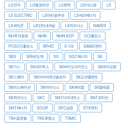
LG전자
LG헬로비전
LG화학
LIG넥스원
LS
LS ELECTRIC
LS마린솔루션
LS에코에너지
LX세미콘
LX인터내셔널
LX하우시스
NAVER
NH투자증권
NHN
NHN KCP
OCI홀딩스
POSCO홀딩스
RFHIC
S-Oil
SAMG엔터
SBS
SFA반도체
SG
SGC에너지
SK
SK가스
SK네트웍스
SK바이오사이언스
SK바이오팜
SK스퀘어
SK아이이테크놀로지
SK오션플랜트
SK이노베이션
SK이터닉스
SK케미칼
SK텔레콤
SK하이닉스
SKC
SNT다이내믹스
SNT모티브
SNT에너지
SOOP
SPC삼립
STX엔진
TBH글로벌
TKG휴켐스
TSMC