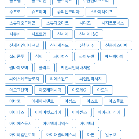
솔루엠
솔브레인
솔트룩스
수산인더스트리
수프로
슈프리마
슈피겐코리아
스카이라이프
스튜디오드래곤
스튜디오미르
시디즈
시지트로닉스
시큐센
시프트업
신세계
신세계 I&C
신세계인터내셔날
신세계푸드
신한지주
신흥에스이씨
실리콘투
심텍
싸이맥스
싸이토젠
쎄트렉아이
쎌바이오텍
쏠리드
씨앤씨인터내셔널
씨어스테크놀로지
씨에스윈드
씨엔알리서치
아모그린텍
아모레퍼시픽
아모레G
아모텍
아바코
아세아시멘트
아셈스
아스트
아스플로
아이디스
아이마켓코리아
아이센스
아이씨티케이
아이에스동서
아이엠비디엑스
아이엠티
아이티엠반도체
아이패밀리에스씨
아톤
알루코