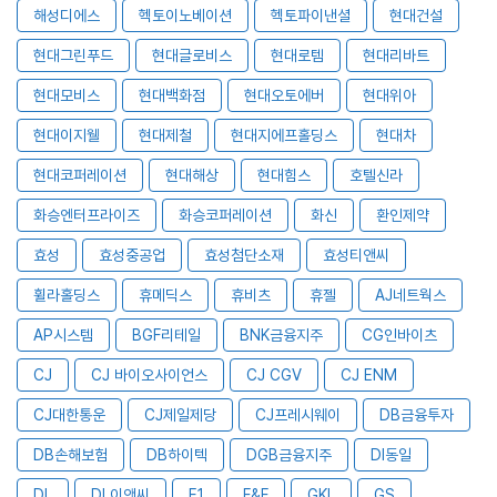
해성디에스
헥토이노베이션
헥토파이낸셜
현대건설
현대그린푸드
현대글로비스
현대로템
현대리바트
현대모비스
현대백화점
현대오토에버
현대위아
현대이지웰
현대제철
현대지에프홀딩스
현대차
현대코퍼레이션
현대해상
현대힘스
호텔신라
화승엔터프라이즈
화승코퍼레이션
화신
환인제약
효성
효성중공업
효성첨단소재
효성티앤씨
휠라홀딩스
휴메딕스
휴비츠
휴젤
AJ네트웍스
AP시스템
BGF리테일
BNK금융지주
CG인바이츠
CJ
CJ 바이오사이언스
CJ CGV
CJ ENM
CJ대한통운
CJ제일제당
CJ프레시웨이
DB금융투자
DB손해보험
DB하이텍
DGB금융지주
DI동일
DL
DL이앤씨
E1
F&F
GKL
GS