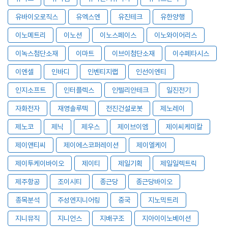
유바이오로직스
유엑스엔
유진테크
유한양행
이노메트리
이노션
이노스페이스
이노와이어리스
이녹스첨단소재
이마트
이브이첨단소재
이수페타시스
이엔셀
인바디
인벤티지랩
인선이엔티
인지소프트
인터플렉스
인텔리안테크
일진전기
자화전자
재영솔루텍
전진건설로봇
제노레이
제노코
제닉
제우스
제이브이엠
제이씨케미칼
제이앤티씨
제이에스코퍼레이션
제이엘케이
제이투케이바이오
제이티
제일기획
제일일렉트릭
제주항공
조이시티
종근당
종근당바이오
종목분석
주성엔지니어링
중국
지노믹트리
지니뮤직
지니언스
지배구조
지아이이노베이션