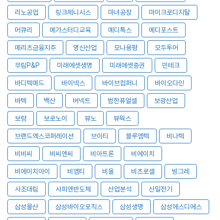
리노공업
링크제니시스
마녀공장
마이크로디지탈
머큐리
메가스터디교육
메디톡스
메디포스트
메리츠금융지주
명신산업
모나용평
모두투어
무림P&P
미래에셋생명
미래에셋증권
민테크
바디텍메드
바이넥스
바이브컴퍼니
바이오다인
바텍
백산
버넥트
범한퓨얼셀
보광산업
보령
보로노이
뷰노
뷰웍스
브랜드엑스코퍼레이션
브이티
블루엠텍
비나텍
비비씨
비씨엔씨
비아트론
비에이치
비에이치아이
비엠티
비올
비츠로셀
빙그레
사조대림
사피엔반도체
산업분석
산일전기
삼성물산
삼성바이오로직스
삼성생명
삼성에스디에스