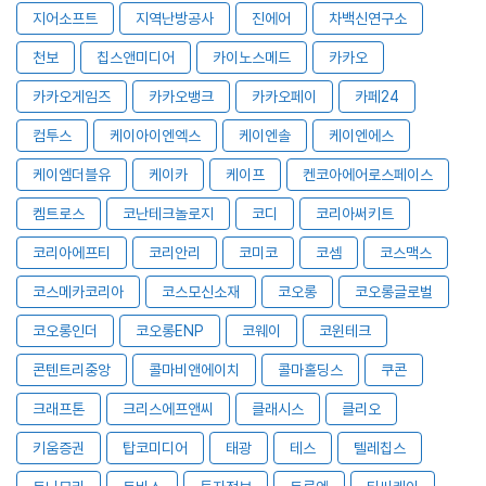
지어소프트
지역난방공사
진에어
차백신연구소
천보
칩스앤미디어
카이노스메드
카카오
카카오게임즈
카카오뱅크
카카오페이
카페24
컴투스
케이아이엔엑스
케이엔솔
케이엔에스
케이엠더블유
케이카
케이프
켄코아에어로스페이스
켐트로스
코난테크놀로지
코디
코리아써키트
코리아에프티
코리안리
코미코
코셈
코스맥스
코스메카코리아
코스모신소재
코오롱
코오롱글로벌
코오롱인더
코오롱ENP
코웨이
코윈테크
콘텐트리중앙
콜마비앤에이치
콜마홀딩스
쿠콘
크래프톤
크리스에프앤씨
클래시스
클리오
키움증권
탑코미디어
태광
테스
텔레칩스