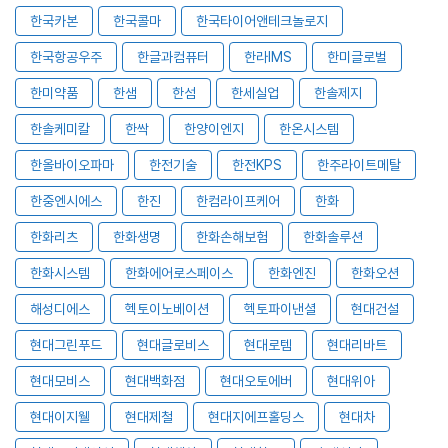
한국카본
한국콜마
한국타이어앤테크놀로지
한국항공우주
한글과컴퓨터
한라IMS
한미글로벌
한미약품
한샘
한섬
한세실업
한솔제지
한솔케미칼
한싹
한양이엔지
한온시스템
한올바이오파마
한전기술
한전KPS
한주라이트메탈
한중엔시에스
한진
한컴라이프케어
한화
한화리츠
한화생명
한화손해보험
한화솔루션
한화시스템
한화에어로스페이스
한화엔진
한화오션
해성디에스
헥토이노베이션
헥토파이낸셜
현대건설
현대그린푸드
현대글로비스
현대로템
현대리바트
현대모비스
현대백화점
현대오토에버
현대위아
현대이지웰
현대제철
현대지에프홀딩스
현대차