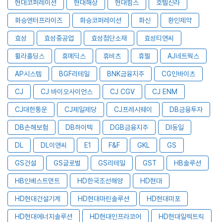
현대코퍼레이션
현대해상
현대힘스
호텔신라
화승엔터프라이즈
화승코퍼레이션
화신
환인제약
효성
효성중공업
효성첨단소재
효성티앤씨
휠라홀딩스
휴메딕스
휴비츠
휴젤
AJ네트웍스
AP시스템
BGF리테일
BNK금융지주
CG인바이츠
CJ
CJ 바이오사이언스
CJ CGV
CJ ENM
CJ대한통운
CJ제일제당
CJ프레시웨이
DB금융투자
DB손해보험
DB하이텍
DGB금융지주
DI동일
DL
DL이앤씨
E1
F&F
GKL
GS
GS건설
GS글로벌
GS리테일
GST
HB솔루션
HB인베스트먼트
HD한국조선해양
HD현대
HD현대건설기계
HD현대마린솔루션
HD현대미포
HD현대에너지솔루션
HD현대인프라코어
HD현대일렉트릭