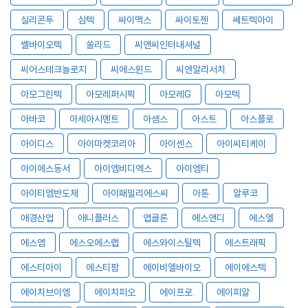
실리콘투
심텍
싸이맥스
싸이토젠
쎄트렉아이
쎌바이오텍
쏠리드
씨앤씨인터내셔널
씨어스테크놀로지
씨에스윈드
씨엔알리서치
아모그린텍
아모레퍼시픽
아모레G
아모텍
아바코
아세아시멘트
아셈스
아스트
아스플로
아이디스
아이마켓코리아
아이센스
아이씨티케이
아이에스동서
아이엠비디엑스
아이엠티
아이티엠반도체
아이패밀리에스씨
아톤
알루코
애경산업
애니플러스
앱클론
에스앤디
에스엘
에스엠
에스오에스랩
에스와이스틸텍
에스트래픽
에스티아이
에스티팜
에이비엘바이오
에이에스텍
에이치브이엠
에이치피오
에이프로
에이피알