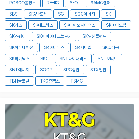
POSCO홀딩스
RFHIC
S-Oil
SAMG엔터
SBS
SFA반도체
SG
SGC에너지
SK
SK가스
SK네트웍스
SK바이오사이언스
SK바이오팜
SK스퀘어
SK아이이테크놀로지
SK오션플랜트
SK이노베이션
SK이터닉스
SK케미칼
SK텔레콤
SK하이닉스
SKC
SNT다이내믹스
SNT모티브
SNT에너지
SOOP
SPC삼립
STX엔진
TBH글로벌
TKG휴켐스
TSMC