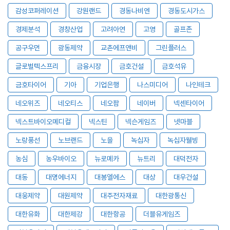
감성코퍼레이션
강원랜드
경동나비엔
경동도시가스
경제분석
경창산업
고려아연
고영
골프존
공구우먼
광동제약
교촌에프앤비
그린플러스
글로벌텍스프리
금융시장
금호건설
금호석유
금호타이어
기아
기업은행
나스미디어
나인테크
네오위즈
네오티스
네오팜
네이버
넥센타이어
넥스트바이오메디컬
넥스틴
넥슨게임즈
넷마블
노랑풍선
노브랜드
노을
녹십자
녹십자웰빙
농심
농우바이오
뉴로메카
뉴트리
대덕전자
대동
대명에너지
대봉엘에스
대상
대우건설
대웅제약
대원제약
대주전자재료
대한광통신
대한유화
대한제강
대한항공
더블유게임즈