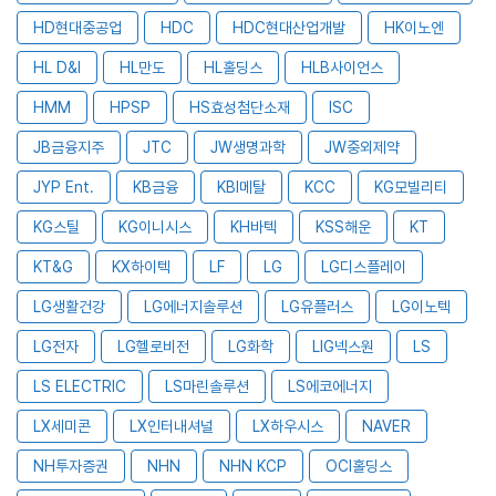
HD현대중공업
HDC
HDC현대산업개발
HK이노엔
HL D&I
HL만도
HL홀딩스
HLB사이언스
HMM
HPSP
HS효성첨단소재
ISC
JB금융지주
JTC
JW생명과학
JW중외제약
JYP Ent.
KB금융
KBI메탈
KCC
KG모빌리티
KG스틸
KG이니시스
KH바텍
KSS해운
KT
KT&G
KX하이텍
LF
LG
LG디스플레이
LG생활건강
LG에너지솔루션
LG유플러스
LG이노텍
LG전자
LG헬로비전
LG화학
LIG넥스원
LS
LS ELECTRIC
LS마린솔루션
LS에코에너지
LX세미콘
LX인터내셔널
LX하우시스
NAVER
NH투자증권
NHN
NHN KCP
OCI홀딩스