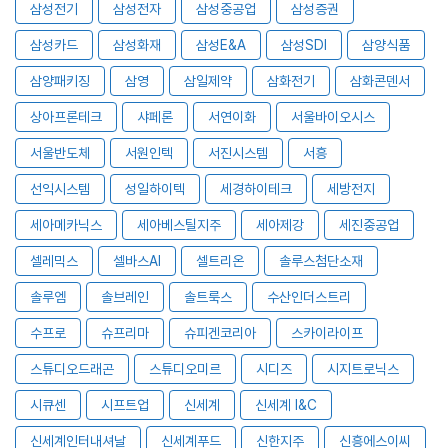
삼성전기
삼성전자
삼성중공업
삼성증권
삼성카드
삼성화재
삼성E&A
삼성SDI
삼양식품
삼양패키징
삼영
삼일제약
삼화전기
삼화콘덴서
상아프론테크
샤페론
서연이화
서울바이오시스
서울반도체
서원인텍
서진시스템
서흥
선익시스템
성일하이텍
세경하이테크
세방전지
세아메카닉스
세아베스틸지주
세아제강
세진중공업
셀레믹스
셀바스AI
셀트리온
솔루스첨단소재
솔루엠
솔브레인
솔트룩스
수산인더스트리
수프로
슈프리마
슈피겐코리아
스카이라이프
스튜디오드래곤
스튜디오미르
시디즈
시지트로닉스
시큐센
시프트업
신세계
신세계 I&C
신세계인터내셔날
신세계푸드
신한지주
신흥에스이씨