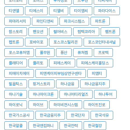
토니모리
토비스
투자정보
트루엔
티씨케이
티앤엘
티에스이
티엘비
티이엠씨
파라다이스
파마리서치
파인디앤씨
파크시스템스
파트론
팜스토리
팬오션
펄어비스
펌텍코리아
펨트론
펩트론
포바이포
포스코스틸리온
포스코인터내셔널
포스코퓨처엠
풀무원
풍산
퓨쳐켐
프로텍
플래티어
플리토
피에스케이
피에스케이홀딩스
피에이치에이
피엔케이피부임상연구센타
피엠티
필옵틱스
핑거스토리
하나금융
하나금융지주
하나기술
하나마이크론
하나머티리얼즈
하나투어
하이로닉
하이브
하이비젼시스템
하이트진로
한국가스공사
한국금융지주
한국단자
한국석유
한국알콜
한국앤컴퍼니
한국전력
한국철강