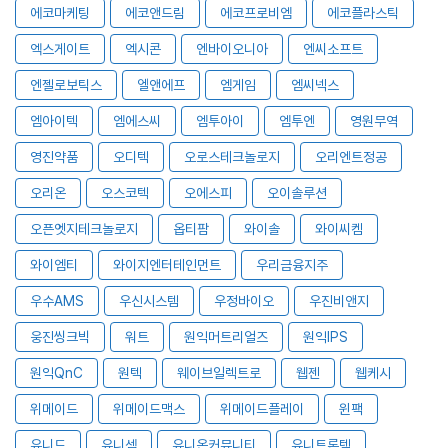
에코마케팅
에코앤드림
에코프로비엠
에코플라스틱
엑스게이트
엑시콘
엔바이오니아
엔씨소프트
엔젤로보틱스
엘앤에프
엠게임
엠씨넥스
엠아이텍
엠에스씨
엠투아이
엠투엔
영원무역
영진약품
오디텍
오로스테크놀로지
오리엔트정공
오리온
오스코텍
오에스피
오이솔루션
오픈엣지테크놀로지
옵티팜
와이솔
와이씨켐
와이엠티
와이지엔터테인먼트
우리금융지주
우수AMS
우신시스템
우정바이오
우진비앤지
웅진씽크빅
워트
원익머트리얼즈
원익IPS
원익QnC
원텍
웨이브일렉트로
웹젠
웹케시
위메이드
위메이드맥스
위메이드플레이
윈팩
유니드
유니셈
유니온커뮤니티
유니트론텍