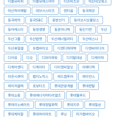
더블유씨피
더블유에스아이
더존비즈온
덕산네오룩스
덕산하이메탈
데브시스터즈
덴티움
동국제강
동국제약
동국S&C
동방선기
동아쏘시오홀딩스
동아에스티
동양생명
동운아나텍
동인기연
두산
두산그룹
두산밥캣
두산에너빌리티
두산테스나
두산퓨얼셀
듀켐바이오
디앤디파마텍
디앤씨미디어
디어유
디오
디와이파워
디지털대성
디케이락
디케이앤디
디케이티
디티앤씨알오
라메디텍
라온시큐어
랩지노믹스
레드캡투어
레이언스
레이저옵텍
로보티즈
롯데관광개발
롯데렌탈
롯데쇼핑
롯데에너지머티리얼즈
롯데웰푸드
롯데이노베이트
롯데정밀화학
롯데지주
롯데칠성
롯데케미칼
롯데하이마트
루닛
리가켐바이오