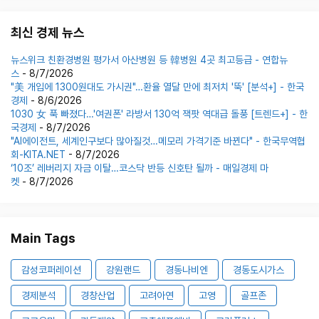
최신 경제 뉴스
뉴스위크 친환경병원 평가서 아산병원 등 韓병원 4곳 최고등급 - 연합뉴
스
- 8/7/2026
"美 개입에 1300원대도 가시권"…환율 열달 만에 최저치 '뚝' [분석+] - 한국
경제
- 8/6/2026
1030 女 푹 빠졌다…'여권폰' 라방서 130억 잭팟 역대급 돌풍 [트렌드+] - 한
국경제
- 8/7/2026
"AI에이전트, 세계인구보다 많아질것…메모리 가격기준 바뀐다" - 한국무역협
회-KITA.NET
- 8/7/2026
‘10조’ 레버리지 자금 이탈…코스닥 반등 신호탄 될까 - 매일경제 마
켓
- 8/7/2026
Main Tags
감성코퍼레이션
강원랜드
경동나비엔
경동도시가스
경제분석
경창산업
고려아연
고영
골프존