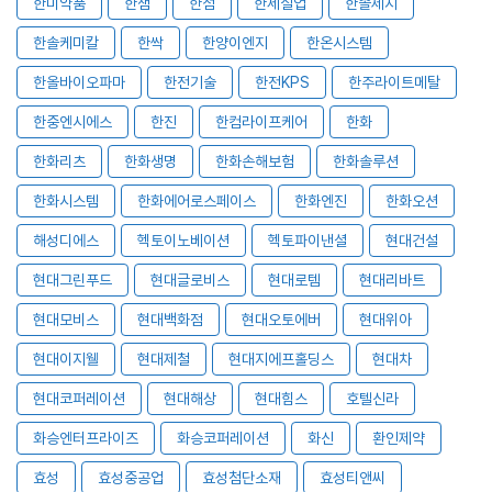
한미약품
한샘
한섬
한세실업
한솔제지
한솔케미칼
한싹
한양이엔지
한온시스템
한올바이오파마
한전기술
한전KPS
한주라이트메탈
한중엔시에스
한진
한컴라이프케어
한화
한화리츠
한화생명
한화손해보험
한화솔루션
한화시스템
한화에어로스페이스
한화엔진
한화오션
해성디에스
헥토이노베이션
헥토파이낸셜
현대건설
현대그린푸드
현대글로비스
현대로템
현대리바트
현대모비스
현대백화점
현대오토에버
현대위아
현대이지웰
현대제철
현대지에프홀딩스
현대차
현대코퍼레이션
현대해상
현대힘스
호텔신라
화승엔터프라이즈
화승코퍼레이션
화신
환인제약
효성
효성중공업
효성첨단소재
효성티앤씨