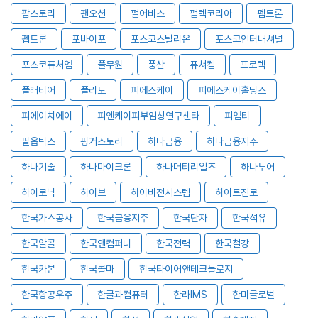
팜스토리
팬오션
펄어비스
펌텍코리아
펨트론
펩트론
포바이포
포스코스틸리온
포스코인터내셔널
포스코퓨처엠
풀무원
풍산
퓨쳐켐
프로텍
플래티어
플리토
피에스케이
피에스케이홀딩스
피에이치에이
피엔케이피부임상연구센타
피엠티
필옵틱스
핑거스토리
하나금융
하나금융지주
하나기술
하나마이크론
하나머티리얼즈
하나투어
하이로닉
하이브
하이비젼시스템
하이트진로
한국가스공사
한국금융지주
한국단자
한국석유
한국알콜
한국앤컴퍼니
한국전력
한국철강
한국카본
한국콜마
한국타이어앤테크놀로지
한국항공우주
한글과컴퓨터
한라IMS
한미글로벌