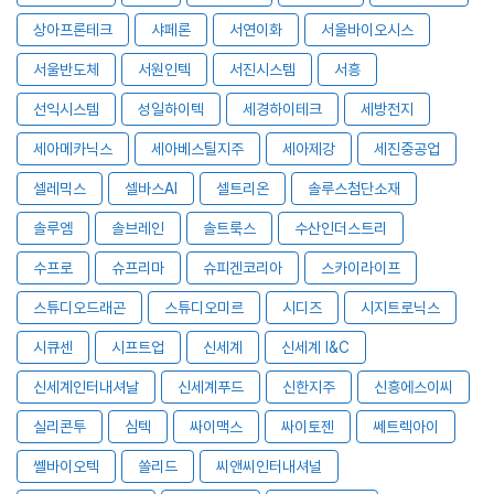
상아프론테크
샤페론
서연이화
서울바이오시스
서울반도체
서원인텍
서진시스템
서흥
선익시스템
성일하이텍
세경하이테크
세방전지
세아메카닉스
세아베스틸지주
세아제강
세진중공업
셀레믹스
셀바스AI
셀트리온
솔루스첨단소재
솔루엠
솔브레인
솔트룩스
수산인더스트리
수프로
슈프리마
슈피겐코리아
스카이라이프
스튜디오드래곤
스튜디오미르
시디즈
시지트로닉스
시큐센
시프트업
신세계
신세계 I&C
신세계인터내셔날
신세계푸드
신한지주
신흥에스이씨
실리콘투
심텍
싸이맥스
싸이토젠
쎄트렉아이
쎌바이오텍
쏠리드
씨앤씨인터내셔널