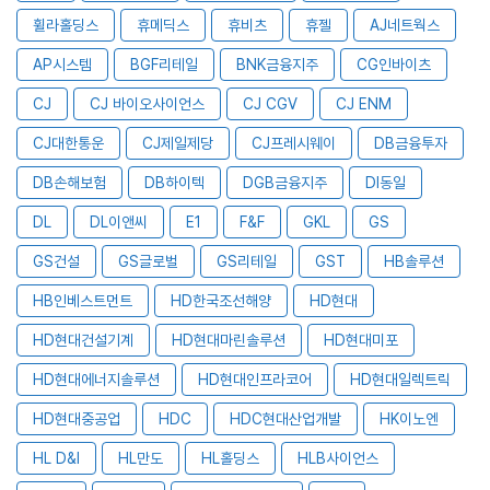
휠라홀딩스
휴메딕스
휴비츠
휴젤
AJ네트웍스
AP시스템
BGF리테일
BNK금융지주
CG인바이츠
CJ
CJ 바이오사이언스
CJ CGV
CJ ENM
CJ대한통운
CJ제일제당
CJ프레시웨이
DB금융투자
DB손해보험
DB하이텍
DGB금융지주
DI동일
DL
DL이앤씨
E1
F&F
GKL
GS
GS건설
GS글로벌
GS리테일
GST
HB솔루션
HB인베스트먼트
HD한국조선해양
HD현대
HD현대건설기계
HD현대마린솔루션
HD현대미포
HD현대에너지솔루션
HD현대인프라코어
HD현대일렉트릭
HD현대중공업
HDC
HDC현대산업개발
HK이노엔
HL D&I
HL만도
HL홀딩스
HLB사이언스