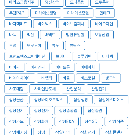
메리츠금융지주
명신산업
모나용평
모두투어
무림P&P
미래에셋생명
미래에셋증권
민테크
바디텍메드
바이넥스
바이브컴퍼니
바이오다인
바텍
백산
버넥트
범한퓨얼셀
보광산업
보령
보로노이
뷰노
뷰웍스
브랜드엑스코퍼레이션
브이티
블루엠텍
비나텍
비비씨
비씨엔씨
비아트론
비에이치
비에이치아이
비엠티
비올
비츠로셀
빙그레
사조대림
사피엔반도체
산업분석
산일전기
삼성물산
삼성바이오로직스
삼성생명
삼성에스디에스
삼성전기
삼성전자
삼성중공업
삼성증권
삼성카드
삼성화재
삼성E&A
삼성SDI
삼양식품
삼양패키징
삼영
삼일제약
삼화전기
삼화콘덴서