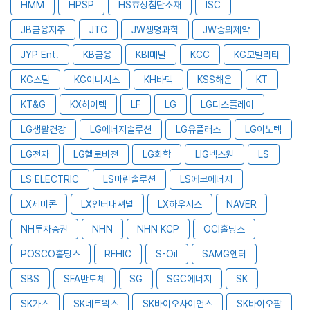
HMM
HPSP
HS효성첨단소재
ISC
JB금융지주
JTC
JW생명과학
JW중외제약
JYP Ent.
KB금융
KBI메탈
KCC
KG모빌리티
KG스틸
KG이니시스
KH바텍
KSS해운
KT
KT&G
KX하이텍
LF
LG
LG디스플레이
LG생활건강
LG에너지솔루션
LG유플러스
LG이노텍
LG전자
LG헬로비전
LG화학
LIG넥스원
LS
LS ELECTRIC
LS마린솔루션
LS에코에너지
LX세미콘
LX인터내셔널
LX하우시스
NAVER
NH투자증권
NHN
NHN KCP
OCI홀딩스
POSCO홀딩스
RFHIC
S-Oil
SAMG엔터
SBS
SFA반도체
SG
SGC에너지
SK
SK가스
SK네트웍스
SK바이오사이언스
SK바이오팜