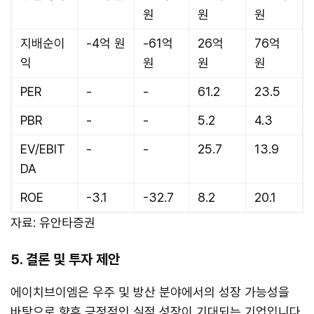
원
원
원
지배순이
-4억 원
-61억
26억
76억
익
원
원
원
PER
-
-
61.2
23.5
PBR
-
-
5.2
4.3
EV/EBIT
-
-
25.7
13.9
DA
ROE
-3.1
-32.7
8.2
20.1
자료: 유안타증권
5. 결론 및 투자 제안
에이치브이엠은 우주 및 방산 분야에서의 성장 가능성을
바탕으로 향후 긍정적인 실적 성장이 기대되는 기업입니다.