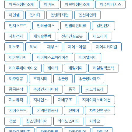
이녹스첨단소재
이마트
이브이첨단소재
이수페타시스
이엔셀
인바디
인벤티지랩
인선이엔티
인지소프트
인터플렉스
인텔리안테크
일진전기
자화전자
재영솔루텍
전진건설로봇
제노레이
제노코
제닉
제우스
제이브이엠
제이씨케미칼
제이앤티씨
제이에스코퍼레이션
제이엘케이
제이투케이바이오
제이티
제일기획
제일일렉트릭
제주항공
조이시티
종근당
종근당바이오
종목분석
주성엔지니어링
중국
지노믹트리
지니뮤직
지니언스
지배구조
지아이이노베이션
지어소프트
지역난방공사
진에어
차백신연구소
천보
칩스앤미디어
카이노스메드
카카오
카카오게임즈
카카오뱅크
카카오페이
카페24