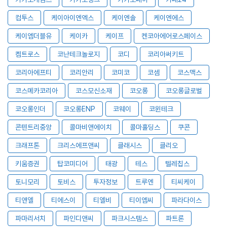
컴투스
케이아이엔엑스
케이엔솔
케이엔에스
케이엠더블유
케이카
케이프
켄코아에어로스페이스
켐트로스
코난테크놀로지
코디
코리아써키트
코리아에프티
코리안리
코미코
코셈
코스맥스
코스메카코리아
코스모신소재
코오롱
코오롱글로벌
코오롱인더
코오롱ENP
코웨이
코윈테크
콘텐트리중앙
콜마비앤에이치
콜마홀딩스
쿠콘
크래프톤
크리스에프앤씨
클래시스
클리오
키움증권
탑코미디어
태광
테스
텔레칩스
토니모리
토비스
투자정보
트루엔
티씨케이
티앤엘
티에스이
티엘비
티이엠씨
파라다이스
파마리서치
파인디앤씨
파크시스템스
파트론