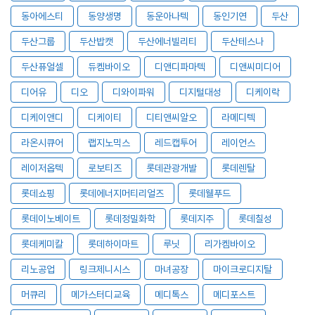
동아에스티
동양생명
동운아나텍
동인기연
두산
두산그룹
두산밥캣
두산에너빌리티
두산테스나
두산퓨얼셀
듀켐바이오
디앤디파마텍
디앤씨미디어
디어유
디오
디와이파워
디지털대성
디케이락
디케이앤디
디케이티
디티앤씨알오
라메디텍
라온시큐어
랩지노믹스
레드캡투어
레이언스
레이저옵텍
로보티즈
롯데관광개발
롯데렌탈
롯데쇼핑
롯데에너지머티리얼즈
롯데웰푸드
롯데이노베이트
롯데정밀화학
롯데지주
롯데칠성
롯데케미칼
롯데하이마트
루닛
리가켐바이오
리노공업
링크제니시스
마녀공장
마이크로디지탈
머큐리
메가스터디교육
메디톡스
메디포스트