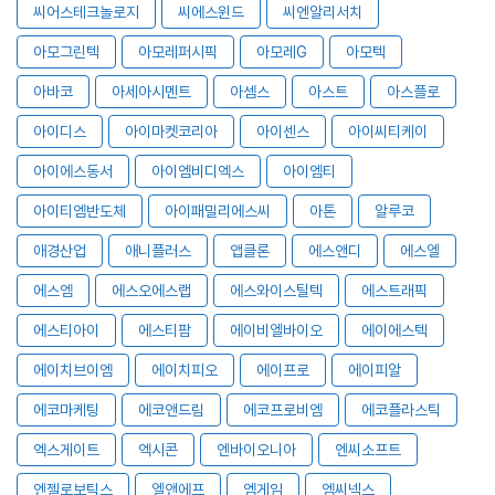
씨어스테크놀로지
씨에스윈드
씨엔알리서치
아모그린텍
아모레퍼시픽
아모레G
아모텍
아바코
아세아시멘트
아셈스
아스트
아스플로
아이디스
아이마켓코리아
아이센스
아이씨티케이
아이에스동서
아이엠비디엑스
아이엠티
아이티엠반도체
아이패밀리에스씨
아톤
알루코
애경산업
애니플러스
앱클론
에스앤디
에스엘
에스엠
에스오에스랩
에스와이스틸텍
에스트래픽
에스티아이
에스티팜
에이비엘바이오
에이에스텍
에이치브이엠
에이치피오
에이프로
에이피알
에코마케팅
에코앤드림
에코프로비엠
에코플라스틱
엑스게이트
엑시콘
엔바이오니아
엔씨소프트
엔젤로보틱스
엘앤에프
엠게임
엠씨넥스