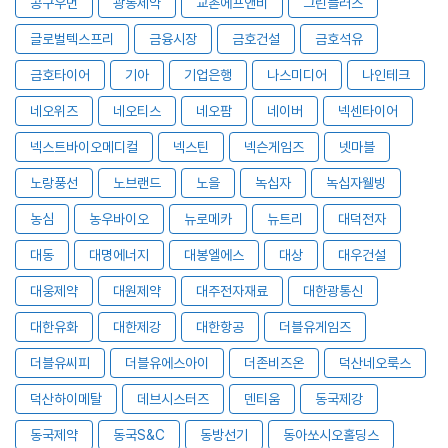
공구우먼
광동제약
교촌에프앤비
그린플러스
글로벌텍스프리
금융시장
금호건설
금호석유
금호타이어
기아
기업은행
나스미디어
나인테크
네오위즈
네오티스
네오팜
네이버
넥센타이어
넥스트바이오메디컬
넥스틴
넥슨게임즈
넷마블
노랑풍선
노브랜드
노을
녹십자
녹십자웰빙
농심
농우바이오
뉴로메카
뉴트리
대덕전자
대동
대명에너지
대봉엘에스
대상
대우건설
대웅제약
대원제약
대주전자재료
대한광통신
대한유화
대한제강
대한항공
더블유게임즈
더블유씨피
더블유에스아이
더존비즈온
덕산네오룩스
덕산하이메탈
데브시스터즈
덴티움
동국제강
동국제약
동국S&C
동방선기
동아쏘시오홀딩스