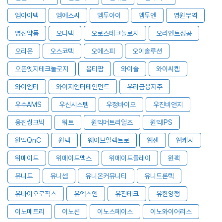
엠아이텍
엠에스씨
엠투아이
엠투엔
영원무역
영진약품
오디텍
오로스테크놀로지
오리엔트정공
오리온
오스코텍
오에스피
오이솔루션
오픈엣지테크놀로지
옵티팜
와이솔
와이씨켐
와이엠티
와이지엔터테인먼트
우리금융지주
우수AMS
우신시스템
우정바이오
우진비앤지
웅진씽크빅
워트
원익머트리얼즈
원익IPS
원익QnC
원텍
웨이브일렉트로
웹젠
웹케시
위메이드
위메이드맥스
위메이드플레이
윈팩
유니드
유니셈
유니온커뮤니티
유니트론텍
유바이오로직스
유엑스엔
유진테크
유한양행
이노메트리
이노션
이노스페이스
이노와이어리스