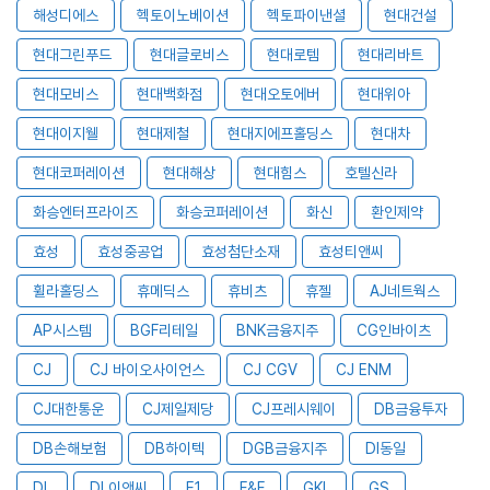
해성디에스
헥토이노베이션
헥토파이낸셜
현대건설
현대그린푸드
현대글로비스
현대로템
현대리바트
현대모비스
현대백화점
현대오토에버
현대위아
현대이지웰
현대제철
현대지에프홀딩스
현대차
현대코퍼레이션
현대해상
현대힘스
호텔신라
화승엔터프라이즈
화승코퍼레이션
화신
환인제약
효성
효성중공업
효성첨단소재
효성티앤씨
휠라홀딩스
휴메딕스
휴비츠
휴젤
AJ네트웍스
AP시스템
BGF리테일
BNK금융지주
CG인바이츠
CJ
CJ 바이오사이언스
CJ CGV
CJ ENM
CJ대한통운
CJ제일제당
CJ프레시웨이
DB금융투자
DB손해보험
DB하이텍
DGB금융지주
DI동일
DL
DL이앤씨
E1
F&F
GKL
GS