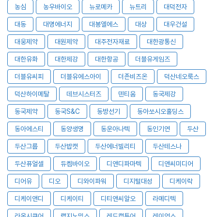
농심
농우바이오
뉴로메카
뉴트리
대덕전자
대동
대명에너지
대봉엘에스
대상
대우건설
대웅제약
대원제약
대주전자재료
대한광통신
대한유화
대한제강
대한항공
더블유게임즈
더블유씨피
더블유에스아이
더존비즈온
덕산네오룩스
덕산하이메탈
데브시스터즈
덴티움
동국제강
동국제약
동국S&C
동방선기
동아쏘시오홀딩스
동아에스티
동양생명
동운아나텍
동인기연
두산
두산그룹
두산밥캣
두산에너빌리티
두산테스나
두산퓨얼셀
듀켐바이오
디앤디파마텍
디앤씨미디어
디어유
디오
디와이파워
디지털대성
디케이락
디케이앤디
디케이티
디티앤씨알오
라메디텍
라온시큐어
랩지노믹스
레드캡투어
레이언스