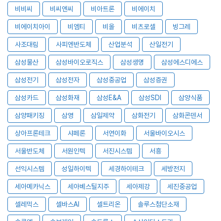
비비씨
비씨엔씨
비아트론
비에이치
비에이치아이
비엠티
비올
비츠로셀
빙그레
사조대림
사피엔반도체
산업분석
산일전기
삼성물산
삼성바이오로직스
삼성생명
삼성에스디에스
삼성전기
삼성전자
삼성중공업
삼성증권
삼성카드
삼성화재
삼성E&A
삼성SDI
삼양식품
삼양패키징
삼영
삼일제약
삼화전기
삼화콘덴서
상아프론테크
샤페론
서연이화
서울바이오시스
서울반도체
서원인텍
서진시스템
서흥
선익시스템
성일하이텍
세경하이테크
세방전지
세아메카닉스
세아베스틸지주
세아제강
세진중공업
셀레믹스
셀바스AI
셀트리온
솔루스첨단소재