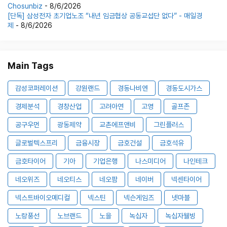
Chosunbiz
- 8/6/2026
[단독] 삼성전자 초기업노조 “내년 임금협상 공동교섭단 없다” - 매일경
제
- 8/6/2026
Main Tags
감성코퍼레이션
강원랜드
경동나비엔
경동도시가스
경제분석
경창산업
고려아연
고영
골프존
공구우먼
광동제약
교촌에프앤비
그린플러스
글로벌텍스프리
금융시장
금호건설
금호석유
금호타이어
기아
기업은행
나스미디어
나인테크
네오위즈
네오티스
네오팜
네이버
넥센타이어
넥스트바이오메디컬
넥스틴
넥슨게임즈
넷마블
노랑풍선
노브랜드
노을
녹십자
녹십자웰빙