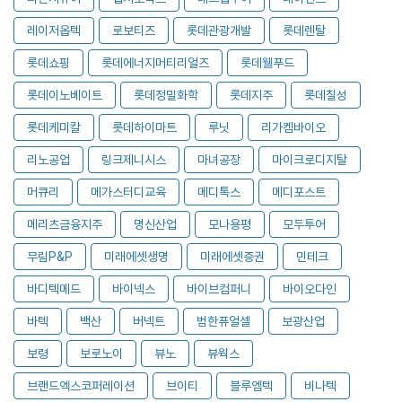
레이저옵텍
로보티즈
롯데관광개발
롯데렌탈
롯데쇼핑
롯데에너지머티리얼즈
롯데웰푸드
롯데이노베이트
롯데정밀화학
롯데지주
롯데칠성
롯데케미칼
롯데하이마트
루닛
리가켐바이오
리노공업
링크제니시스
마녀공장
마이크로디지탈
머큐리
메가스터디교육
메디톡스
메디포스트
메리츠금융지주
명신산업
모나용평
모두투어
무림P&P
미래에셋생명
미래에셋증권
민테크
바디텍메드
바이넥스
바이브컴퍼니
바이오다인
바텍
백산
버넥트
범한퓨얼셀
보광산업
보령
보로노이
뷰노
뷰웍스
브랜드엑스코퍼레이션
브이티
블루엠텍
비나텍