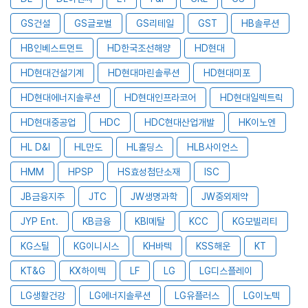
GS건설
GS글로벌
GS리테일
GST
HB솔루션
HB인베스트먼트
HD한국조선해양
HD현대
HD현대건설기계
HD현대마린솔루션
HD현대미포
HD현대에너지솔루션
HD현대인프라코어
HD현대일렉트릭
HD현대중공업
HDC
HDC현대산업개발
HK이노엔
HL D&I
HL만도
HL홀딩스
HLB사이언스
HMM
HPSP
HS효성첨단소재
ISC
JB금융지주
JTC
JW생명과학
JW중외제약
JYP Ent.
KB금융
KBI메탈
KCC
KG모빌리티
KG스틸
KG이니시스
KH바텍
KSS해운
KT
KT&G
KX하이텍
LF
LG
LG디스플레이
LG생활건강
LG에너지솔루션
LG유플러스
LG이노텍