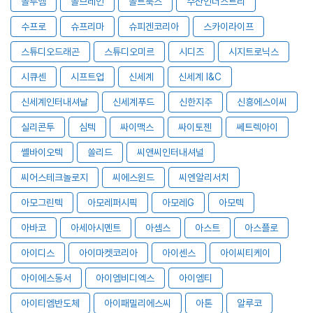
솔루엠
솔브레인
솔트룩스
수산인더스트리
수프로
슈프리마
슈피겐코리아
스카이라이프
스튜디오드래곤
스튜디오미르
시디즈
시지트로닉스
시큐센
시프트업
신세계
신세계 I&C
신세계인터내셔날
신세계푸드
신한지주
신흥에스이씨
실리콘투
심텍
싸이맥스
싸이토젠
쎄트렉아이
쎌바이오텍
쏠리드
씨앤씨인터내셔널
씨어스테크놀로지
씨에스윈드
씨엔알리서치
아모그린텍
아모레퍼시픽
아모레G
아모텍
아바코
아세아시멘트
아셈스
아스트
아스플로
아이디스
아이마켓코리아
아이센스
아이씨티케이
아이에스동서
아이엠비디엑스
아이엠티
아이티엠반도체
아이패밀리에스씨
아톤
알루코