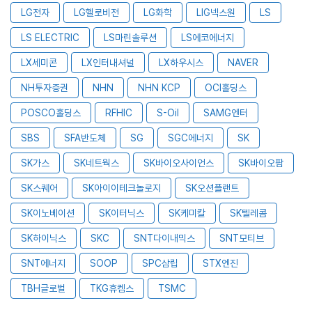
LG전자
LG헬로비전
LG화학
LIG넥스원
LS
LS ELECTRIC
LS마린솔루션
LS에코에너지
LX세미콘
LX인터내셔널
LX하우시스
NAVER
NH투자증권
NHN
NHN KCP
OCI홀딩스
POSCO홀딩스
RFHIC
S-Oil
SAMG엔터
SBS
SFA반도체
SG
SGC에너지
SK
SK가스
SK네트웍스
SK바이오사이언스
SK바이오팜
SK스퀘어
SK아이이테크놀로지
SK오션플랜트
SK이노베이션
SK이터닉스
SK케미칼
SK텔레콤
SK하이닉스
SKC
SNT다이내믹스
SNT모티브
SNT에너지
SOOP
SPC삼립
STX엔진
TBH글로벌
TKG휴켐스
TSMC