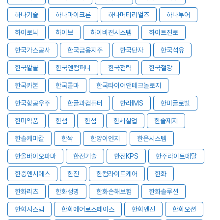
하나기술
하나마이크론
하나머티리얼즈
하나투어
하이로닉
하이브
하이비젼시스템
하이트진로
한국가스공사
한국금융지주
한국단자
한국석유
한국알콜
한국앤컴퍼니
한국전력
한국철강
한국카본
한국콜마
한국타이어앤테크놀로지
한국항공우주
한글과컴퓨터
한라IMS
한미글로벌
한미약품
한샘
한섬
한세실업
한솔제지
한솔케미칼
한싹
한양이엔지
한온시스템
한올바이오파마
한전기술
한전KPS
한주라이트메탈
한중엔시에스
한진
한컴라이프케어
한화
한화리츠
한화생명
한화손해보험
한화솔루션
한화시스템
한화에어로스페이스
한화엔진
한화오션