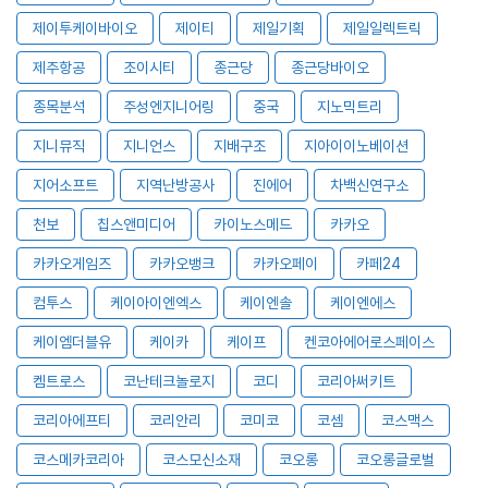
제이투케이바이오
제이티
제일기획
제일일렉트릭
제주항공
조이시티
종근당
종근당바이오
종목분석
주성엔지니어링
중국
지노믹트리
지니뮤직
지니언스
지배구조
지아이이노베이션
지어소프트
지역난방공사
진에어
차백신연구소
천보
칩스앤미디어
카이노스메드
카카오
카카오게임즈
카카오뱅크
카카오페이
카페24
컴투스
케이아이엔엑스
케이엔솔
케이엔에스
케이엠더블유
케이카
케이프
켄코아에어로스페이스
켐트로스
코난테크놀로지
코디
코리아써키트
코리아에프티
코리안리
코미코
코셈
코스맥스
코스메카코리아
코스모신소재
코오롱
코오롱글로벌