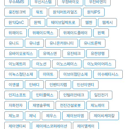
우수AMS
우신시스템
우정바이오
우진비앤지
웅진씽크빅
워트
원익머트리얼즈
원익IPS
원익QnC
원텍
웨이브일렉트로
웹젠
웹케시
위메이드
위메이드맥스
위메이드플레이
윈팩
유니드
유니셈
유니온커뮤니티
유니트론텍
유바이오로직스
유엑스엔
유진테크
유한양행
이노메트리
이노션
이노스페이스
이노와이어리스
이녹스첨단소재
이마트
이브이첨단소재
이수페타시스
이엔셀
인바디
인벤티지랩
인선이엔티
인지소프트
인터플렉스
인텔리안테크
일진전기
자화전자
재영솔루텍
전진건설로봇
제노레이
제노코
제닉
제우스
제이브이엠
제이씨케미칼
제이앤티씨
제이에스코퍼레이션
제이엘케이