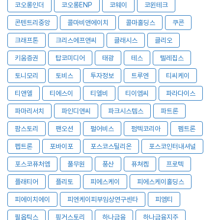
코오롱인더
코오롱ENP
코웨이
코윈테크
콘텐트리중앙
콜마비앤에이치
콜마홀딩스
쿠콘
크래프톤
크리스에프앤씨
클래시스
클리오
키움증권
탑코미디어
태광
테스
텔레칩스
토니모리
토비스
투자정보
트루엔
티씨케이
티앤엘
티에스이
티엘비
티이엠씨
파라다이스
파마리서치
파인디앤씨
파크시스템스
파트론
팜스토리
팬오션
펄어비스
펌텍코리아
펨트론
펩트론
포바이포
포스코스틸리온
포스코인터내셔널
포스코퓨처엠
풀무원
풍산
퓨쳐켐
프로텍
플래티어
플리토
피에스케이
피에스케이홀딩스
피에이치에이
피엔케이피부임상연구센타
피엠티
필옵틱스
핑거스토리
하나금융
하나금융지주