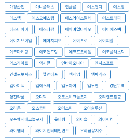
애경산업
애니플러스
앱클론
에스앤디
에스엘
에스엠
에스오에스랩
에스와이스틸텍
에스트래픽
에스티아이
에스티팜
에이비엘바이오
에이에스텍
에이치브이엠
에이치피오
에이프로
에이피알
에코마케팅
에코앤드림
에코프로비엠
에코플라스틱
엑스게이트
엑시콘
엔바이오니아
엔씨소프트
엔젤로보틱스
엘앤에프
엠게임
엠씨넥스
엠아이텍
엠에스씨
엠투아이
엠투엔
영원무역
영진약품
오디텍
오로스테크놀로지
오리엔트정공
오리온
오스코텍
오에스피
오이솔루션
오픈엣지테크놀로지
옵티팜
와이솔
와이씨켐
와이엠티
와이지엔터테인먼트
우리금융지주