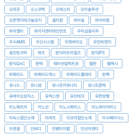
오리온
오스코텍
오에스피
오이솔루션
오픈엣지테크놀로지
옵티팜
와이솔
와이씨켐
와이엠티
와이지엔터테인먼트
우리금융지주
우수AMS
우신시스템
우정바이오
우진비앤지
웅진씽크빅
워트
원익머트리얼즈
원익IPS
원익QnC
원텍
웨이브일렉트로
웹젠
웹케시
위메이드
위메이드맥스
위메이드플레이
윈팩
유니드
유니셈
유니온커뮤니티
유니트론텍
유바이오로직스
유엑스엔
유진테크
유한양행
이노메트리
이노션
이노스페이스
이노와이어리스
이녹스첨단소재
이마트
이브이첨단소재
이수페타시스
이엔셀
인바디
인벤티지랩
인선이엔티