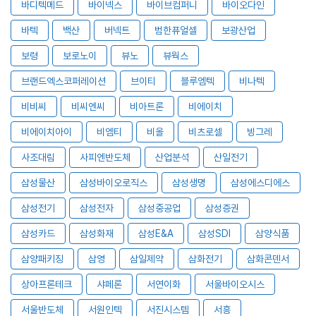
바디텍메드
바이넥스
바이브컴퍼니
바이오다인
바텍
백산
버넥트
범한퓨얼셀
보광산업
보령
보로노이
뷰노
뷰웍스
브랜드엑스코퍼레이션
브이티
블루엠텍
비나텍
비비씨
비씨엔씨
비아트론
비에이치
비에이치아이
비엠티
비올
비츠로셀
빙그레
사조대림
사피엔반도체
산업분석
산일전기
삼성물산
삼성바이오로직스
삼성생명
삼성에스디에스
삼성전기
삼성전자
삼성중공업
삼성증권
삼성카드
삼성화재
삼성E&A
삼성SDI
삼양식품
삼양패키징
삼영
삼일제약
삼화전기
삼화콘덴서
상아프론테크
샤페론
서연이화
서울바이오시스
서울반도체
서원인텍
서진시스템
서흥