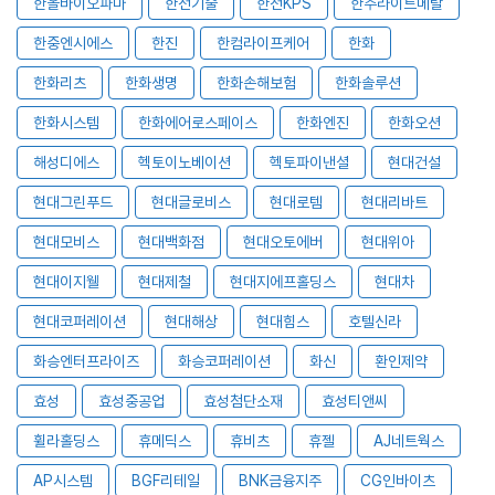
한올바이오파마
한전기술
한전KPS
한주라이트메탈
한중엔시에스
한진
한컴라이프케어
한화
한화리츠
한화생명
한화손해보험
한화솔루션
한화시스템
한화에어로스페이스
한화엔진
한화오션
해성디에스
헥토이노베이션
헥토파이낸셜
현대건설
현대그린푸드
현대글로비스
현대로템
현대리바트
현대모비스
현대백화점
현대오토에버
현대위아
현대이지웰
현대제철
현대지에프홀딩스
현대차
현대코퍼레이션
현대해상
현대힘스
호텔신라
화승엔터프라이즈
화승코퍼레이션
화신
환인제약
효성
효성중공업
효성첨단소재
효성티앤씨
휠라홀딩스
휴메딕스
휴비츠
휴젤
AJ네트웍스
AP시스템
BGF리테일
BNK금융지주
CG인바이츠