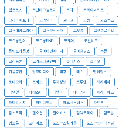
켐트로스
코난테크놀로지
코디
코리아써키트
코리아에프티
코리안리
코미코
코셈
코스맥스
코스메카코리아
코스모신소재
코오롱
코오롱글로벌
코오롱인더
코오롱ENP
코웨이
코윈테크
콘텐트리중앙
콜마비앤에이치
콜마홀딩스
쿠콘
크래프톤
크리스에프앤씨
클래시스
클리오
키움증권
탑코미디어
태광
테스
텔레칩스
토니모리
토비스
투자정보
트루엔
티씨케이
티앤엘
티에스이
티엘비
티이엠씨
파라다이스
파마리서치
파인디앤씨
파크시스템스
파트론
팜스토리
팬오션
펄어비스
펌텍코리아
펨트론
펩트론
포바이포
포스코스틸리온
포스코인터내셔널