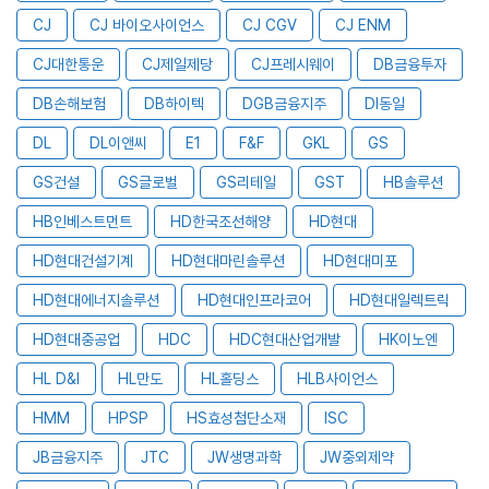
CJ
CJ 바이오사이언스
CJ CGV
CJ ENM
CJ대한통운
CJ제일제당
CJ프레시웨이
DB금융투자
DB손해보험
DB하이텍
DGB금융지주
DI동일
DL
DL이앤씨
E1
F&F
GKL
GS
GS건설
GS글로벌
GS리테일
GST
HB솔루션
HB인베스트먼트
HD한국조선해양
HD현대
HD현대건설기계
HD현대마린솔루션
HD현대미포
HD현대에너지솔루션
HD현대인프라코어
HD현대일렉트릭
HD현대중공업
HDC
HDC현대산업개발
HK이노엔
HL D&I
HL만도
HL홀딩스
HLB사이언스
HMM
HPSP
HS효성첨단소재
ISC
JB금융지주
JTC
JW생명과학
JW중외제약