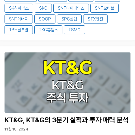
SK하이닉스
SKC
SNT다이내믹스
SNT모티브
SNT에너지
SOOP
SPC삼립
STX엔진
TBH글로벌
TKG휴켐스
TSMC
KT&G, KT&G의 3분기 실적과 투자 매력 분석
11월 18, 2024