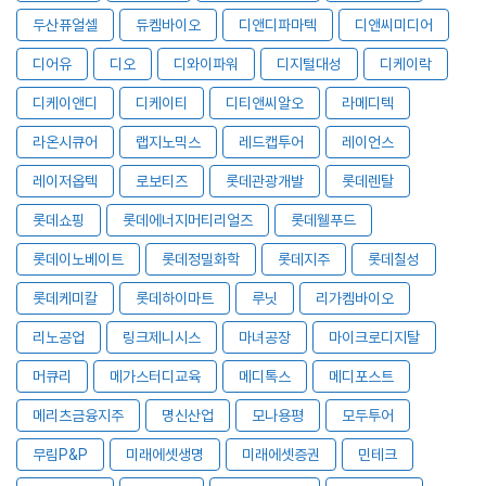
두산퓨얼셀
듀켐바이오
디앤디파마텍
디앤씨미디어
디어유
디오
디와이파워
디지털대성
디케이락
디케이앤디
디케이티
디티앤씨알오
라메디텍
라온시큐어
랩지노믹스
레드캡투어
레이언스
레이저옵텍
로보티즈
롯데관광개발
롯데렌탈
롯데쇼핑
롯데에너지머티리얼즈
롯데웰푸드
롯데이노베이트
롯데정밀화학
롯데지주
롯데칠성
롯데케미칼
롯데하이마트
루닛
리가켐바이오
리노공업
링크제니시스
마녀공장
마이크로디지탈
머큐리
메가스터디교육
메디톡스
메디포스트
메리츠금융지주
명신산업
모나용평
모두투어
무림P&P
미래에셋생명
미래에셋증권
민테크