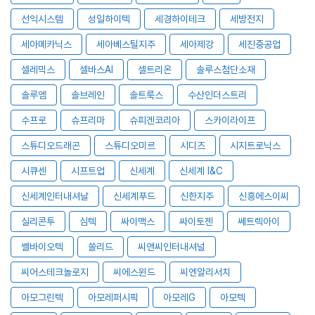
선익시스템
성일하이텍
세경하이테크
세방전지
세아메카닉스
세아베스틸지주
세아제강
세진중공업
셀레믹스
셀바스AI
셀트리온
솔루스첨단소재
솔루엠
솔브레인
솔트룩스
수산인더스트리
수프로
슈프리마
슈피겐코리아
스카이라이프
스튜디오드래곤
스튜디오미르
시디즈
시지트로닉스
시큐센
시프트업
신세계
신세계 I&C
신세계인터내셔날
신세계푸드
신한지주
신흥에스이씨
실리콘투
심텍
싸이맥스
싸이토젠
쎄트렉아이
쎌바이오텍
쏠리드
씨앤씨인터내셔널
씨어스테크놀로지
씨에스윈드
씨엔알리서치
아모그린텍
아모레퍼시픽
아모레G
아모텍