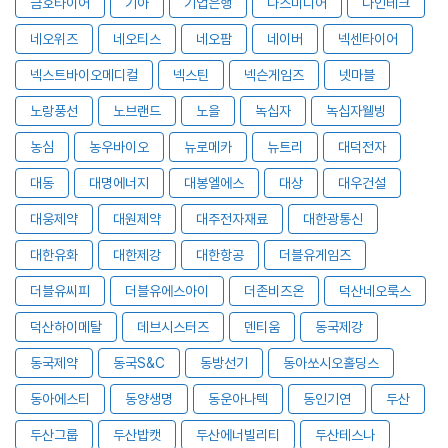
금호타이어
기아
기업은행
나스미디어
나인테크
네오위즈
네오티스
네오팜
네이버
넥센타이어
넥스트바이오메디컬
넥스틴
넥슨게임즈
넷마블
노랑풍선
노브랜드
노을
녹십자
녹십자웰빙
농심
농우바이오
뉴로메카
뉴트리
대덕전자
대동
대명에너지
대봉엘에스
대상
대우건설
대웅제약
대원제약
대주전자재료
대한광통신
대한유화
대한제강
대한항공
더블유게임즈
더블유씨피
더블유에스아이
더존비즈온
덕산네오룩스
덕산하이메탈
데브시스터즈
덴티움
동국제강
동국제약
동국S&C
동방선기
동아쏘시오홀딩스
동아에스티
동양생명
동운아나텍
동인기연
두산
두산그룹
두산밥캣
두산에너빌리티
두산테스나