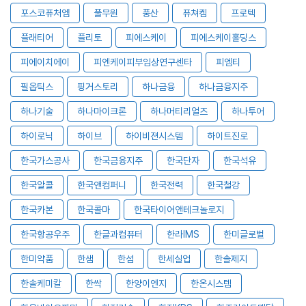
포스코퓨처엠
풀무원
풍산
퓨쳐켐
프로텍
플래티어
플리토
피에스케이
피에스케이홀딩스
피에이치에이
피엔케이피부임상연구센타
피엠티
필옵틱스
핑거스토리
하나금융
하나금융지주
하나기술
하나마이크론
하나머티리얼즈
하나투어
하이로닉
하이브
하이비젼시스템
하이트진로
한국가스공사
한국금융지주
한국단자
한국석유
한국알콜
한국앤컴퍼니
한국전력
한국철강
한국카본
한국콜마
한국타이어앤테크놀로지
한국항공우주
한글과컴퓨터
한라IMS
한미글로벌
한미약품
한샘
한섬
한세실업
한솔제지
한솔케미칼
한싹
한양이엔지
한온시스템