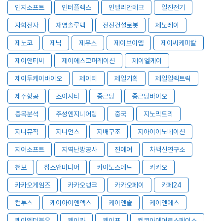
인지소프트
인터플렉스
인텔리안테크
일진전기
자화전자
재영솔루텍
전진건설로봇
제노레이
제노코
제닉
제우스
제이브이엠
제이씨케미칼
제이앤티씨
제이에스코퍼레이션
제이엘케이
제이투케이바이오
제이티
제일기획
제일일렉트릭
제주항공
조이시티
종근당
종근당바이오
종목분석
주성엔지니어링
중국
지노믹트리
지니뮤직
지니언스
지배구조
지아이이노베이션
지어소프트
지역난방공사
진에어
차백신연구소
천보
칩스앤미디어
카이노스메드
카카오
카카오게임즈
카카오뱅크
카카오페이
카페24
컴투스
케이아이엔엑스
케이엔솔
케이엔에스
케이엠더블유
케이카
케이프
켄코아에어로스페이스