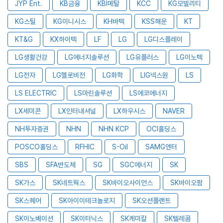
JYP Ent.
KB금융
KBI메탈
KCC
KG모빌리티
KG스틸
KG이니시스
KH바텍
KSS해운
KT
KT&G
KX하이텍
LF
LG
LG디스플레이
LG생활건강
LG에너지솔루션
LG유플러스
LG이노텍
LG전자
LG헬로비전
LG화학
LIG넥스원
LS
LS ELECTRIC
LS마린솔루션
LS에코에너지
LX세미콘
LX인터내셔널
LX하우시스
NAVER
NH투자증권
NHN
NHN KCP
OCI홀딩스
POSCO홀딩스
RFHIC
S-Oil
SAMG엔터
SBS
SFA반도체
SG
SGC에너지
SK
SK가스
SK네트웍스
SK바이오사이언스
SK바이오팜
SK스퀘어
SK아이이테크놀로지
SK오션플랜트
SK이노베이션
SK이터닉스
SK케미칼
SK텔레콤