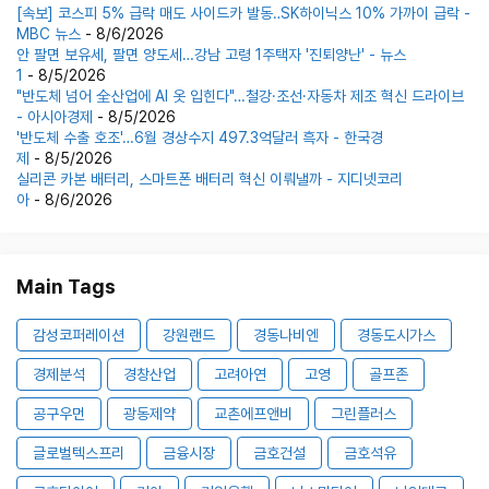
[속보] 코스피 5% 급락 매도 사이드카 발동‥SK하이닉스 10% 가까이 급락 -
MBC 뉴스
- 8/6/2026
안 팔면 보유세, 팔면 양도세…강남 고령 1주택자 '진퇴양난' - 뉴스
1
- 8/5/2026
"반도체 넘어 全산업에 AI 옷 입힌다"…철강·조선·자동차 제조 혁신 드라이브
- 아시아경제
- 8/5/2026
'반도체 수출 호조'…6월 경상수지 497.3억달러 흑자 - 한국경
제
- 8/5/2026
실리콘 카본 배터리, 스마트폰 배터리 혁신 이뤄낼까 - 지디넷코리
아
- 8/6/2026
Main Tags
감성코퍼레이션
강원랜드
경동나비엔
경동도시가스
경제분석
경창산업
고려아연
고영
골프존
공구우먼
광동제약
교촌에프앤비
그린플러스
글로벌텍스프리
금융시장
금호건설
금호석유