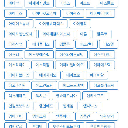
아바코
아세아시멘트
아셈스
아스트
아스플로
아이디스
아이마켓코리아
아이센스
아이씨티케이
아이에스동서
아이엠비디엑스
아이엠티
아이티엠반도체
아이패밀리에스씨
아톤
알루코
애경산업
애니플러스
앱클론
에스앤디
에스엘
에스엠
에스오에스랩
에스와이스틸텍
에스트래픽
에스티아이
에스티팜
에이비엘바이오
에이에스텍
에이치브이엠
에이치피오
에이프로
에이피알
에코마케팅
에코앤드림
에코프로비엠
에코플라스틱
엑스게이트
엑시콘
엔바이오니아
엔씨소프트
엔젤로보틱스
엘앤에프
엠게임
엠씨넥스
엠아이텍
엠에스씨
엠투아이
엠투엔
영원무역
영진약품
오디텍
오로스테크놀로지
오리엔트정공