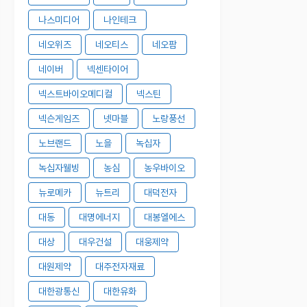
나스미디어
나인테크
네오위즈
네오티스
네오팜
네이버
넥센타이어
넥스트바이오메디컬
넥스틴
넥슨게임즈
넷마블
노랑풍선
노브랜드
노을
녹십자
녹십자웰빙
농심
농우바이오
뉴로메카
뉴트리
대덕전자
대동
대명에너지
대봉엘에스
대상
대우건설
대웅제약
대원제약
대주전자재료
대한광통신
대한유화