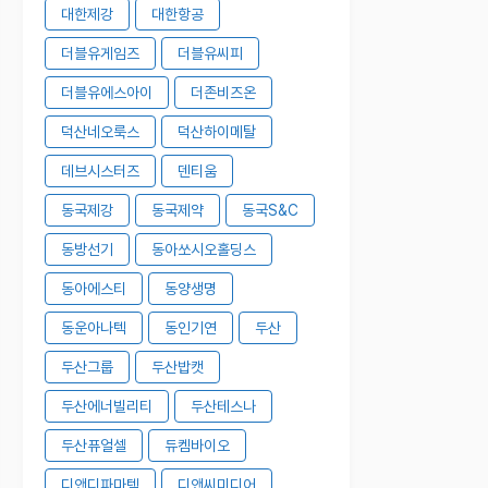
대한제강
대한항공
더블유게임즈
더블유씨피
더블유에스아이
더존비즈온
덕산네오룩스
덕산하이메탈
데브시스터즈
덴티움
동국제강
동국제약
동국S&C
동방선기
동아쏘시오홀딩스
동아에스티
동양생명
동운아나텍
동인기연
두산
두산그룹
두산밥캣
두산에너빌리티
두산테스나
두산퓨얼셀
듀켐바이오
디앤디파마텍
디앤씨미디어