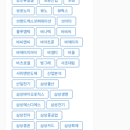
범한퓨얼셀
보광산업
보령
보로노이
뷰노
뷰웍스
브랜드엑스코퍼레이션
브이티
블루엠텍
비나텍
비비씨
비씨엔씨
비아트론
비에이치
비에이치아이
비엠티
비올
비츠로셀
빙그레
사조대림
사피엔반도체
산업분석
산일전기
삼성물산
삼성바이오로직스
삼성생명
삼성에스디에스
삼성전기
삼성전자
삼성중공업
삼성증권
삼성카드
삼성화재