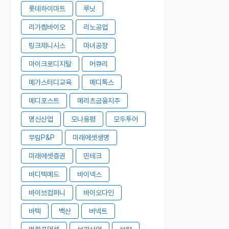
롯데하이마트
루닛
리가켐바이오
리노공업
링크제니시스
마녀공장
마이크로디지탈
머큐리
메가스터디교육
메디톡스
메디포스트
메리츠금융지주
명신산업
모나용평
모두투어
무림P&P
미래에셋생명
미래에셋증권
민테크
바디텍메드
바이넥스
바이브컴퍼니
바이오다인
바텍
백산
버넥트