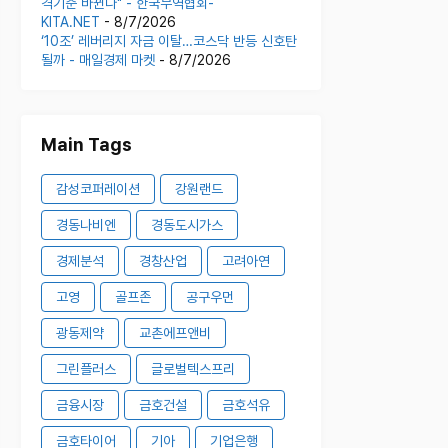
격기준 바뀐다" - 한국무역협회-
KITA.NET
- 8/7/2026
‘10조’ 레버리지 자금 이탈…코스닥 반등 신호탄
될까 - 매일경제 마켓
- 8/7/2026
Main Tags
감성코퍼레이션
강원랜드
경동나비엔
경동도시가스
경제분석
경창산업
고려아연
고영
골프존
공구우먼
광동제약
교촌에프앤비
그린플러스
글로벌텍스프리
금융시장
금호건설
금호석유
금호타이어
기아
기업은행