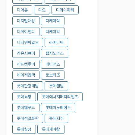
디어유
디오
디와이파워
디지털대성
디케이락
디케이앤디
디케이티
디티앤씨알오
라메디텍
라온시큐어
랩지노믹스
레드캡투어
레이언스
레이저옵텍
로보티즈
롯데관광개발
롯데렌탈
롯데쇼핑
롯데에너지머티리얼즈
롯데웰푸드
롯데이노베이트
롯데정밀화학
롯데지주
롯데칠성
롯데케미칼