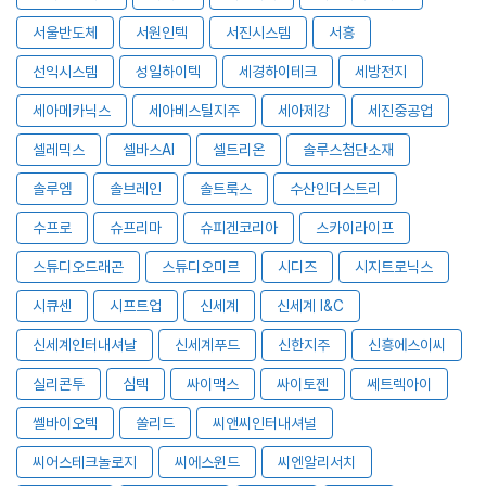
서울반도체
서원인텍
서진시스템
서흥
선익시스템
성일하이텍
세경하이테크
세방전지
세아메카닉스
세아베스틸지주
세아제강
세진중공업
셀레믹스
셀바스AI
셀트리온
솔루스첨단소재
솔루엠
솔브레인
솔트룩스
수산인더스트리
수프로
슈프리마
슈피겐코리아
스카이라이프
스튜디오드래곤
스튜디오미르
시디즈
시지트로닉스
시큐센
시프트업
신세계
신세계 I&C
신세계인터내셔날
신세계푸드
신한지주
신흥에스이씨
실리콘투
심텍
싸이맥스
싸이토젠
쎄트렉아이
쎌바이오텍
쏠리드
씨앤씨인터내셔널
씨어스테크놀로지
씨에스윈드
씨엔알리서치