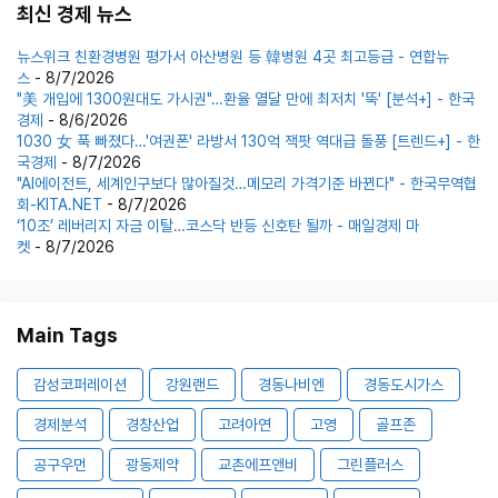
최신 경제 뉴스
뉴스위크 친환경병원 평가서 아산병원 등 韓병원 4곳 최고등급 - 연합뉴
스
- 8/7/2026
"美 개입에 1300원대도 가시권"…환율 열달 만에 최저치 '뚝' [분석+] - 한국
경제
- 8/6/2026
1030 女 푹 빠졌다…'여권폰' 라방서 130억 잭팟 역대급 돌풍 [트렌드+] - 한
국경제
- 8/7/2026
"AI에이전트, 세계인구보다 많아질것…메모리 가격기준 바뀐다" - 한국무역협
회-KITA.NET
- 8/7/2026
‘10조’ 레버리지 자금 이탈…코스닥 반등 신호탄 될까 - 매일경제 마
켓
- 8/7/2026
Main Tags
감성코퍼레이션
강원랜드
경동나비엔
경동도시가스
경제분석
경창산업
고려아연
고영
골프존
공구우먼
광동제약
교촌에프앤비
그린플러스