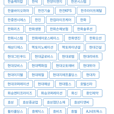
한솔케미칼
한싹
한양이엔지
한온시스템
한올바이오파마
한전기술
한전KPS
한주라이트메탈
한중엔시에스
한진
한컴라이프케어
한화
한화리츠
한화생명
한화손해보험
한화솔루션
한화시스템
한화에어로스페이스
한화엔진
한화오션
해성디에스
헥토이노베이션
헥토파이낸셜
현대건설
현대그린푸드
현대글로비스
현대로템
현대리바트
현대모비스
현대백화점
현대오토에버
현대위아
현대이지웰
현대제철
현대지에프홀딩스
현대차
현대코퍼레이션
현대해상
현대힘스
호텔신라
화승엔터프라이즈
화승코퍼레이션
화신
환인제약
효성
효성중공업
효성첨단소재
효성티앤씨
휠라홀딩스
휴메딕스
휴비츠
휴젤
AJ네트웍스