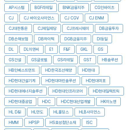
AP시스템
BGF리테일
BNK금융지주
CG인바이츠
CJ
CJ 바이오사이언스
CJ CGV
CJ ENM
CJ대한통운
CJ제일제당
CJ프레시웨이
DB금융투자
DB손해보험
DB하이텍
DGB금융지주
DI동일
DL
DL이앤씨
E1
F&F
GKL
GS
GS건설
GS글로벌
GS리테일
GST
HB솔루션
HB인베스트먼트
HD한국조선해양
HD현대
HD현대건설기계
HD현대마린솔루션
HD현대미포
HD현대에너지솔루션
HD현대인프라코어
HD현대일렉트릭
HD현대중공업
HDC
HDC현대산업개발
HK이노엔
HL D&I
HL만도
HL홀딩스
HLB사이언스
HMM
HPSP
HS효성첨단소재
ISC