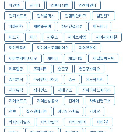
이엔셀
인바디
인벤티지랩
인선이엔티
인지소프트
인터플렉스
인텔리안테크
일진전기
자화전자
재영솔루텍
전진건설로봇
제노레이
제노코
제닉
제우스
제이브이엠
제이씨케미칼
제이앤티씨
제이에스코퍼레이션
제이엘케이
제이투케이바이오
제이티
제일기획
제일일렉트릭
제주항공
조이시티
종근당
종근당바이오
종목분석
주성엔지니어링
중국
지노믹트리
지니뮤직
지니언스
지배구조
지아이이노베이션
지어소프트
지역난방공사
진에어
차백신연구소
천보
칩스앤미디어
카이노스메드
카카오
카카오게임즈
카카오뱅크
카카오페이
카페24