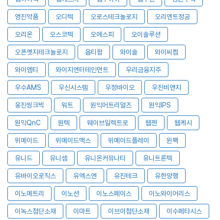
영진약품
오디텍
오로스테크놀로지
오리엔트정공
오리온
오스코텍
오에스피
오이솔루션
오픈엣지테크놀로지
옵티팜
와이솔
와이씨켐
와이엠티
와이지엔터테인먼트
우리금융지주
우수AMS
우신시스템
우정바이오
우진비앤지
웅진씽크빅
워트
원익머트리얼즈
원익IPS
원익QnC
원텍
웨이브일렉트로
웹젠
웹케시
위메이드
위메이드맥스
위메이드플레이
윈팩
유니드
유니셈
유니온커뮤니티
유니트론텍
유바이오로직스
유엑스엔
유진테크
유한양행
이노메트리
이노션
이노스페이스
이노와이어리스
이녹스첨단소재
이마트
이브이첨단소재
이수페타시스