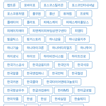
펩트론
포바이포
포스코스틸리온
포스코인터내셔널
포스코퓨처엠
풀무원
풍산
퓨쳐켐
프로텍
플래티어
플리토
피에스케이
피에스케이홀딩스
피에이치에이
피엔케이피부임상연구센타
피엠티
필옵틱스
핑거스토리
하나금융
하나금융지주
하나기술
하나마이크론
하나머티리얼즈
하나투어
하이로닉
하이브
하이비젼시스템
하이트진로
한국가스공사
한국금융지주
한국단자
한국석유
한국알콜
한국앤컴퍼니
한국전력
한국철강
한국카본
한국콜마
한국타이어앤테크놀로지
한국항공우주
한글과컴퓨터
한라IMS
한미글로벌
한미약품
한샘
한섬
한세실업
한솔제지