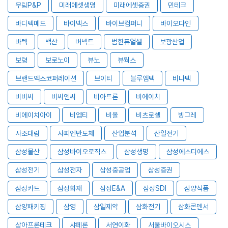
무림P&P
미래에셋생명
미래에셋증권
민테크
바디텍메드
바이넥스
바이브컴퍼니
바이오다인
바텍
백산
버넥트
범한퓨얼셀
보광산업
보령
보로노이
뷰노
뷰웍스
브랜드엑스코퍼레이션
브이티
블루엠텍
비나텍
비비씨
비씨엔씨
비아트론
비에이치
비에이치아이
비엠티
비올
비츠로셀
빙그레
사조대림
사피엔반도체
산업분석
산일전기
삼성물산
삼성바이오로직스
삼성생명
삼성에스디에스
삼성전기
삼성전자
삼성중공업
삼성증권
삼성카드
삼성화재
삼성E&A
삼성SDI
삼양식품
삼양패키징
삼영
삼일제약
삼화전기
삼화콘덴서
상아프론테크
샤페론
서연이화
서울바이오시스