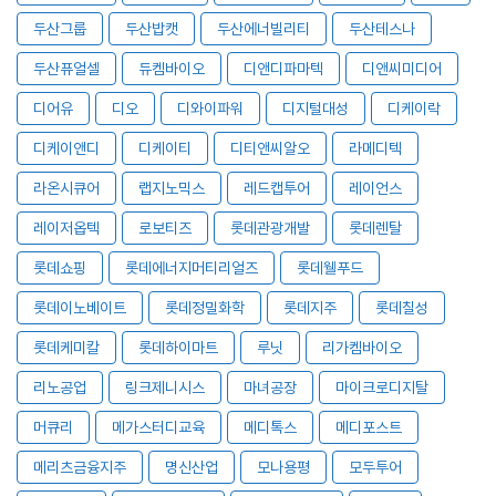
두산그룹
두산밥캣
두산에너빌리티
두산테스나
두산퓨얼셀
듀켐바이오
디앤디파마텍
디앤씨미디어
디어유
디오
디와이파워
디지털대성
디케이락
디케이앤디
디케이티
디티앤씨알오
라메디텍
라온시큐어
랩지노믹스
레드캡투어
레이언스
레이저옵텍
로보티즈
롯데관광개발
롯데렌탈
롯데쇼핑
롯데에너지머티리얼즈
롯데웰푸드
롯데이노베이트
롯데정밀화학
롯데지주
롯데칠성
롯데케미칼
롯데하이마트
루닛
리가켐바이오
리노공업
링크제니시스
마녀공장
마이크로디지탈
머큐리
메가스터디교육
메디톡스
메디포스트
메리츠금융지주
명신산업
모나용평
모두투어