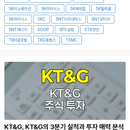
SK이노베이션
SK이터닉스
SK케미칼
SK텔레콤
SK하이닉스
SKC
SNT다이내믹스
SNT모티브
SNT에너지
SOOP
SPC삼립
STX엔진
TBH글로벌
TKG휴켐스
TSMC
KT&G, KT&G의 3분기 실적과 투자 매력 분석