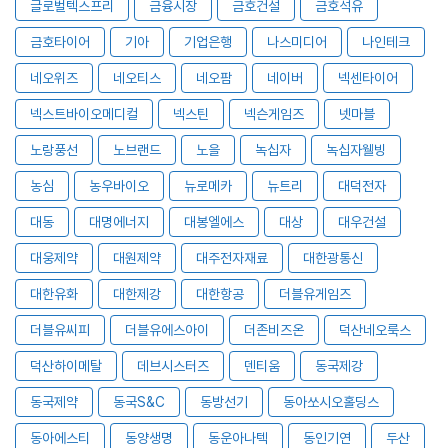
글로벌텍스프리
금융시장
금호건설
금호석유
금호타이어
기아
기업은행
나스미디어
나인테크
네오위즈
네오티스
네오팜
네이버
넥센타이어
넥스트바이오메디컬
넥스틴
넥슨게임즈
넷마블
노랑풍선
노브랜드
노을
녹십자
녹십자웰빙
농심
농우바이오
뉴로메카
뉴트리
대덕전자
대동
대명에너지
대봉엘에스
대상
대우건설
대웅제약
대원제약
대주전자재료
대한광통신
대한유화
대한제강
대한항공
더블유게임즈
더블유씨피
더블유에스아이
더존비즈온
덕산네오룩스
덕산하이메탈
데브시스터즈
덴티움
동국제강
동국제약
동국S&C
동방선기
동아쏘시오홀딩스
동아에스티
동양생명
동운아나텍
동인기연
두산