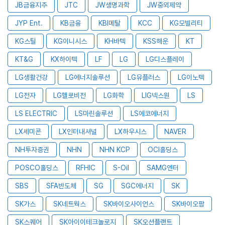
JB금융지주
JTC
JW생명과학
JW중외제약
JYP Ent.
KB금융
KBI메탈
KCC
KG모빌리티
KG스틸
KG이니시스
KH바텍
KSS해운
KT
KT&G
KX하이텍
LF
LG
LG디스플레이
LG생활건강
LG에너지솔루션
LG유플러스
LG이노텍
LG전자
LG헬로비전
LG화학
LIG넥스원
LS
LS ELECTRIC
LS마린솔루션
LS에코에너지
LX세미콘
LX인터내셔널
LX하우시스
NAVER
NH투자증권
NHN
NHN KCP
OCI홀딩스
POSCO홀딩스
RFHIC
S-Oil
SAMG엔터
SBS
SFA반도체
SG
SGC에너지
SK
SK가스
SK네트웍스
SK바이오사이언스
SK바이오팜
SK스퀘어
SK아이이테크놀로지
SK오션플랜트