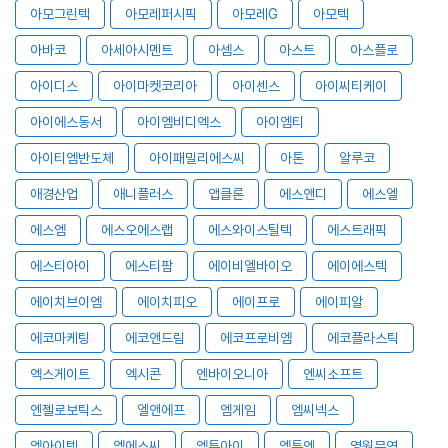
아모그린텍
아모레퍼시픽
아모레G
아모텍
아바코
아세아시멘트
아셈스
아스트
아스플로
아이디스
아이마켓코리아
아이센스
아이씨티케이
아이에스동서
아이엠비디엑스
아이엠티
아이티엠반도체
아이패밀리에스씨
아톤
알루코
애경산업
애니플러스
앱클론
에스앤디
에스엘
에스엠
에스오에스랩
에스와이스틸텍
에스트래픽
에스티아이
에스티팜
에이비엘바이오
에이에스텍
에이치브이엠
에이치피오
에이프로
에이피알
에코마케팅
에코앤드림
에코프로비엠
에코플라스틱
엑스게이트
엑시콘
엔바이오니아
엔씨소프트
엔젤로보틱스
엘앤에프
엠게임
엠씨넥스
엠아이텍
엠에스씨
엠투아이
엠투엔
영원무역