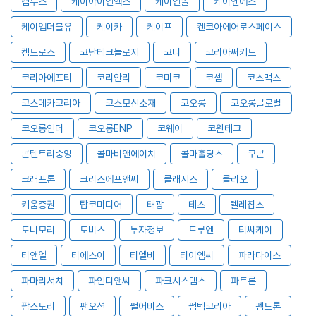
컴투스
케이아이엔엑스
케이엔솔
케이엔에스
케이엠더블유
케이카
케이프
켄코아에어로스페이스
켐트로스
코난테크놀로지
코디
코리아써키트
코리아에프티
코리안리
코미코
코셈
코스맥스
코스메카코리아
코스모신소재
코오롱
코오롱글로벌
코오롱인더
코오롱ENP
코웨이
코윈테크
콘텐트리중앙
콜마비앤에이치
콜마홀딩스
쿠콘
크래프톤
크리스에프앤씨
클래시스
클리오
키움증권
탑코미디어
태광
테스
텔레칩스
토니모리
토비스
투자정보
트루엔
티씨케이
티앤엘
티에스이
티엘비
티이엠씨
파라다이스
파마리서치
파인디앤씨
파크시스템스
파트론
팜스토리
팬오션
펄어비스
펌텍코리아
펨트론