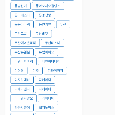
동방선기
동아쏘시오홀딩스
동아에스티
동양생명
동운아나텍
동인기연
두산
두산그룹
두산밥캣
두산에너빌리티
두산테스나
두산퓨얼셀
듀켐바이오
디앤디파마텍
디앤씨미디어
디어유
디오
디와이파워
디지털대성
디케이락
디케이앤디
디케이티
디티앤씨알오
라메디텍
라온시큐어
랩지노믹스