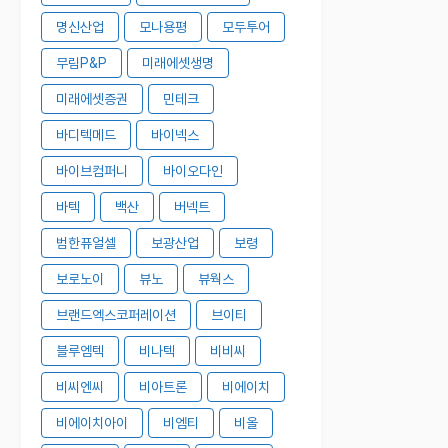
명신산업
모나용평
모두투어
무림P&P
미래에셋생명
미래에셋증권
민테크
바디텍메드
바이넥스
바이브컴퍼니
바이오다인
바텍
백산
버넥트
범한퓨얼셀
보광산업
보령
보로노이
뷰노
뷰웍스
브랜드엑스코퍼레이션
브이티
블루엠텍
비나텍
비비씨
비씨엔씨
비아트론
비에이치
비에이치아이
비엠티
비올