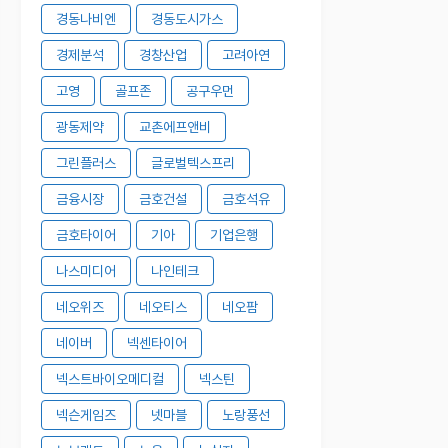
경동나비엔
경동도시가스
경제분석
경창산업
고려아연
고영
골프존
공구우먼
광동제약
교촌에프앤비
그린플러스
글로벌텍스프리
금융시장
금호건설
금호석유
금호타이어
기아
기업은행
나스미디어
나인테크
네오위즈
네오티스
네오팜
네이버
넥센타이어
넥스트바이오메디컬
넥스틴
넥슨게임즈
넷마블
노랑풍선