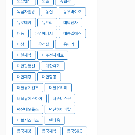
노브랜드
노을
녹십자
녹십자웰빙
농심
농우바이오
뉴로메카
뉴트리
대덕전자
대동
대명에너지
대봉엘에스
대상
대우건설
대웅제약
대원제약
대주전자재료
대한광통신
대한유화
대한제강
대한항공
더블유게임즈
더블유씨피
더블유에스아이
더존비즈온
덕산네오룩스
덕산하이메탈
데브시스터즈
덴티움
동국제강
동국제약
동국S&C