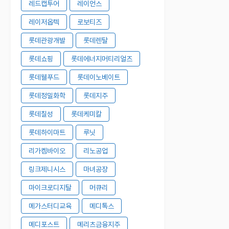
레드캡투어
레이언스
레이저옵텍
로보티즈
롯데관광개발
롯데렌탈
롯데쇼핑
롯데에너지머티리얼즈
롯데웰푸드
롯데이노베이트
롯데정밀화학
롯데지주
롯데칠성
롯데케미칼
롯데하이마트
루닛
리가켐바이오
리노공업
링크제니시스
마녀공장
마이크로디지탈
머큐리
메가스터디교육
메디톡스
메디포스트
메리츠금융지주