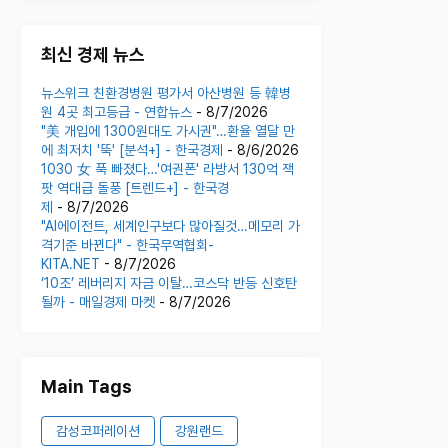
최신 경제 뉴스
뉴스위크 친환경병원 평가서 아산병원 등 韓병
원 4곳 최고등급 - 연합뉴스
- 8/7/2026
"美 개입에 1300원대도 가시권"…환율 열달 만
에 최저치 '뚝' [분석+] - 한국경제
- 8/6/2026
1030 女 푹 빠졌다…'여권폰' 라방서 130억 잭
팟 역대급 돌풍 [트렌드+] - 한국경
제
- 8/7/2026
"AI에이전트, 세계인구보다 많아질것…메모리 가
격기준 바뀐다" - 한국무역협회-
KITA.NET
- 8/7/2026
‘10조’ 레버리지 자금 이탈…코스닥 반등 신호탄
될까 - 매일경제 마켓
- 8/7/2026
Main Tags
감성코퍼레이션
강원랜드