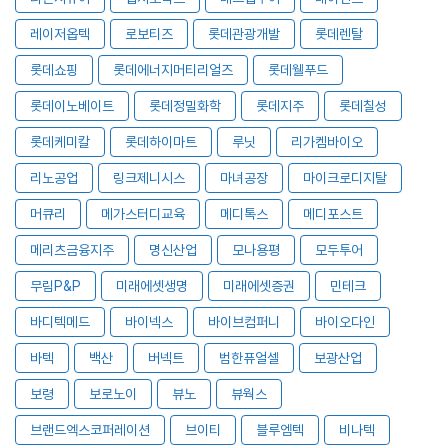
레이저옵텍
로보티즈
롯데관광개발
롯데렌탈
롯데쇼핑
롯데에너지머티리얼즈
롯데웰푸드
롯데이노베이트
롯데정밀화학
롯데지주
롯데칠성
롯데케미칼
롯데하이마트
루닛
리가켐바이오
리노공업
링크제니시스
마녀공장
마이크로디지탈
머큐리
메가스터디교육
메디톡스
메디포스트
메리츠금융지주
명신산업
모나용평
모두투어
무림P&P
미래에셋생명
미래에셋증권
민테크
바디텍메드
바이넥스
바이브컴퍼니
바이오다인
바텍
백산
버넥트
범한퓨얼셀
보광산업
보령
보로노이
뷰노
뷰웍스
브랜드엑스코퍼레이션
브이티
블루엠텍
비나텍