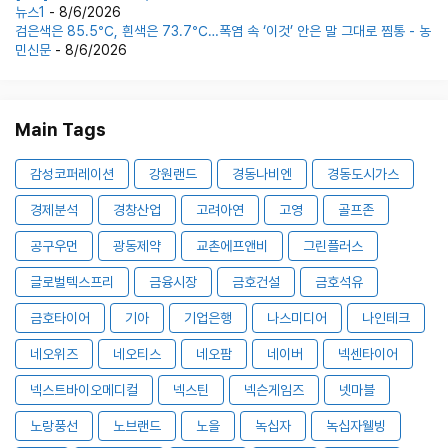
뉴스1
- 8/6/2026
검은색은 85.5℃, 흰색은 73.7℃…폭염 속 ‘이것’ 안은 말 그대로 찜통 - 농
민신문
- 8/6/2026
Main Tags
감성코퍼레이션
강원랜드
경동나비엔
경동도시가스
경제분석
경창산업
고려아연
고영
골프존
공구우먼
광동제약
교촌에프앤비
그린플러스
글로벌텍스프리
금융시장
금호건설
금호석유
금호타이어
기아
기업은행
나스미디어
나인테크
네오위즈
네오티스
네오팜
네이버
넥센타이어
넥스트바이오메디컬
넥스틴
넥슨게임즈
넷마블
노랑풍선
노브랜드
노을
녹십자
녹십자웰빙