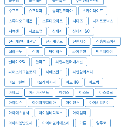
솔루엠
솔브레인
솔트룩스
수산인더스트리
수프로
슈프리마
슈피겐코리아
스카이라이프
스튜디오드래곤
스튜디오미르
시디즈
시지트로닉스
시큐센
시프트업
신세계
신세계 I&C
신세계인터내셔날
신세계푸드
신한지주
신흥에스이씨
실리콘투
심텍
싸이맥스
싸이토젠
쎄트렉아이
쎌바이오텍
쏠리드
씨앤씨인터내셔널
씨어스테크놀로지
씨에스윈드
씨엔알리서치
아모그린텍
아모레퍼시픽
아모레G
아모텍
아바코
아세아시멘트
아셈스
아스트
아스플로
아이디스
아이마켓코리아
아이센스
아이씨티케이
아이에스동서
아이엠비디엑스
아이엠티
아이티엠반도체
아이패밀리에스씨
아톤
알루코