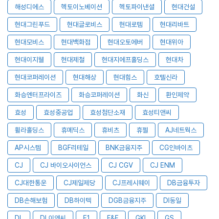
해성디에스
헥토이노베이션
헥토파이낸셜
현대건설
현대그린푸드
현대글로비스
현대로템
현대리바트
현대모비스
현대백화점
현대오토에버
현대위아
현대이지웰
현대제철
현대지에프홀딩스
현대차
현대코퍼레이션
현대해상
현대힘스
호텔신라
화승엔터프라이즈
화승코퍼레이션
화신
환인제약
효성
효성중공업
효성첨단소재
효성티앤씨
휠라홀딩스
휴메딕스
휴비츠
휴젤
AJ네트웍스
AP시스템
BGF리테일
BNK금융지주
CG인바이츠
CJ
CJ 바이오사이언스
CJ CGV
CJ ENM
CJ대한통운
CJ제일제당
CJ프레시웨이
DB금융투자
DB손해보험
DB하이텍
DGB금융지주
DI동일
DL
DL이앤씨
E1
F&F
GKL
GS