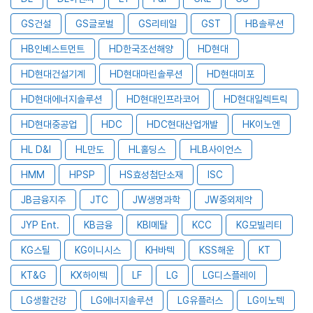
GS건설
GS글로벌
GS리테일
GST
HB솔루션
HB인베스트먼트
HD한국조선해양
HD현대
HD현대건설기계
HD현대마린솔루션
HD현대미포
HD현대에너지솔루션
HD현대인프라코어
HD현대일렉트릭
HD현대중공업
HDC
HDC현대산업개발
HK이노엔
HL D&I
HL만도
HL홀딩스
HLB사이언스
HMM
HPSP
HS효성첨단소재
ISC
JB금융지주
JTC
JW생명과학
JW중외제약
JYP Ent.
KB금융
KBI메탈
KCC
KG모빌리티
KG스틸
KG이니시스
KH바텍
KSS해운
KT
KT&G
KX하이텍
LF
LG
LG디스플레이
LG생활건강
LG에너지솔루션
LG유플러스
LG이노텍