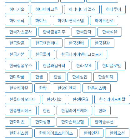
하나기술
하나마이크론
하나머티리얼즈
하나투어
하이로닉
하이브
하이비젼시스템
하이트진로
한국가스공사
한국금융지주
한국단자
한국석유
한국알콜
한국앤컴퍼니
한국전력
한국철강
한국카본
한국콜마
한국타이어앤테크놀로지
한국항공우주
한글과컴퓨터
한라IMS
한미글로벌
한미약품
한샘
한섬
한세실업
한솔제지
한솔케미칼
한싹
한양이엔지
한온시스템
한올바이오파마
한전기술
한전KPS
한주라이트메탈
한중엔시에스
한진
한컴라이프케어
한화
한화리츠
한화생명
한화손해보험
한화솔루션
한화시스템
한화에어로스페이스
한화엔진
한화오션