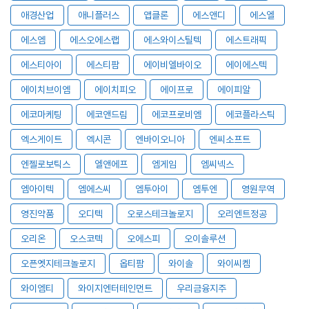
애경산업
애니플러스
앱클론
에스앤디
에스엘
에스엠
에스오에스랩
에스와이스틸텍
에스트래픽
에스티아이
에스티팜
에이비엘바이오
에이에스텍
에이치브이엠
에이치피오
에이프로
에이피알
에코마케팅
에코앤드림
에코프로비엠
에코플라스틱
엑스게이트
엑시콘
엔바이오니아
엔씨소프트
엔젤로보틱스
엘앤에프
엠게임
엠씨넥스
엠아이텍
엠에스씨
엠투아이
엠투엔
영원무역
영진약품
오디텍
오로스테크놀로지
오리엔트정공
오리온
오스코텍
오에스피
오이솔루션
오픈엣지테크놀로지
옵티팜
와이솔
와이씨켐
와이엠티
와이지엔터테인먼트
우리금융지주