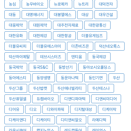
농심
농우바이오
뉴로메카
뉴트리
대덕전자
대동
대명에너지
대봉엘에스
대상
대우건설
대웅제약
대원제약
대주전자재료
대한광통신
대한유화
대한제강
대한항공
더블유게임즈
더블유씨피
더블유에스아이
더존비즈온
덕산네오룩스
덕산하이메탈
데브시스터즈
덴티움
동국제강
동국제약
동국S&C
동방선기
동아쏘시오홀딩스
동아에스티
동양생명
동운아나텍
동인기연
두산
두산그룹
두산밥캣
두산에너빌리티
두산테스나
두산퓨얼셀
듀켐바이오
디앤디파마텍
디앤씨미디어
디어유
디오
디와이파워
디지털대성
디케이락
디케이앤디
디케이티
디티앤씨알오
라메디텍
라온시큐어
랩지노믹스
레드캡투어
레이언스