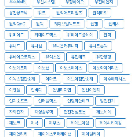
우수AMS
우신시스템
우정바이오
우진비앤지
웅진씽크빅
워트
원익머트리얼즈
원익IPS
원익QnC
원텍
웨이브일렉트로
웹젠
웹케시
위메이드
위메이드맥스
위메이드플레이
윈팩
유니드
유니셈
유니온커뮤니티
유니트론텍
유바이오로직스
유엑스엔
유진테크
유한양행
이노메트리
이노션
이노스페이스
이노와이어리스
이녹스첨단소재
이마트
이브이첨단소재
이수페타시스
이엔셀
인바디
인벤티지랩
인선이엔티
인지소프트
인터플렉스
인텔리안테크
일진전기
자화전자
재영솔루텍
전진건설로봇
제노레이
제노코
제닉
제우스
제이브이엠
제이씨케미칼
제이앤티씨
제이에스코퍼레이션
제이엘케이