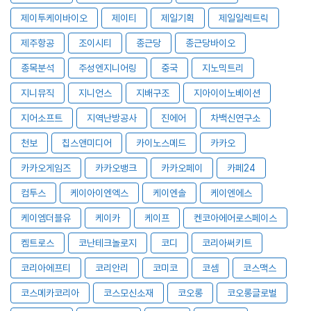
제이투케이바이오
제이티
제일기획
제일일렉트릭
제주항공
조이시티
종근당
종근당바이오
종목분석
주성엔지니어링
중국
지노믹트리
지니뮤직
지니언스
지배구조
지아이이노베이션
지어소프트
지역난방공사
진에어
차백신연구소
천보
칩스앤미디어
카이노스메드
카카오
카카오게임즈
카카오뱅크
카카오페이
카페24
컴투스
케이아이엔엑스
케이엔솔
케이엔에스
케이엠더블유
케이카
케이프
켄코아에어로스페이스
켐트로스
코난테크놀로지
코디
코리아써키트
코리아에프티
코리안리
코미코
코셈
코스맥스
코스메카코리아
코스모신소재
코오롱
코오롱글로벌