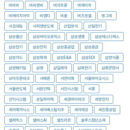
비비씨
비씨엔씨
비아트론
비에이치
비에이치아이
비엠티
비올
비츠로셀
빙그레
사조대림
사피엔반도체
산업분석
산일전기
삼성물산
삼성바이오로직스
삼성생명
삼성에스디에스
삼성전기
삼성전자
삼성중공업
삼성증권
삼성카드
삼성화재
삼성E&A
삼성SDI
삼양식품
삼양패키징
삼영
삼일제약
삼화전기
삼화콘덴서
상아프론테크
샤페론
서연이화
서울바이오시스
서울반도체
서원인텍
서진시스템
서흥
선익시스템
성일하이텍
세경하이테크
세방전지
세아메카닉스
세아베스틸지주
세아제강
세진중공업
셀레믹스
셀바스AI
셀트리온
솔루스첨단소재