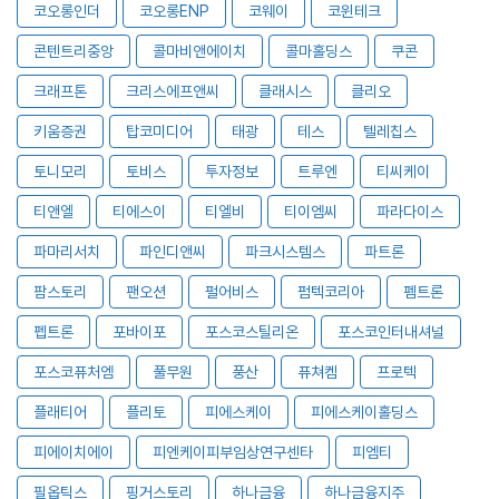
코오롱인더
코오롱ENP
코웨이
코윈테크
콘텐트리중앙
콜마비앤에이치
콜마홀딩스
쿠콘
크래프톤
크리스에프앤씨
클래시스
클리오
키움증권
탑코미디어
태광
테스
텔레칩스
토니모리
토비스
투자정보
트루엔
티씨케이
티앤엘
티에스이
티엘비
티이엠씨
파라다이스
파마리서치
파인디앤씨
파크시스템스
파트론
팜스토리
팬오션
펄어비스
펌텍코리아
펨트론
펩트론
포바이포
포스코스틸리온
포스코인터내셔널
포스코퓨처엠
풀무원
풍산
퓨쳐켐
프로텍
플래티어
플리토
피에스케이
피에스케이홀딩스
피에이치에이
피엔케이피부임상연구센타
피엠티
필옵틱스
핑거스토리
하나금융
하나금융지주