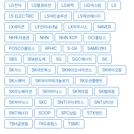
LG전자
LG헬로비전
LG화학
LIG넥스원
LS
LS ELECTRIC
LS마린솔루션
LS에코에너지
LX세미콘
LX인터내셔널
LX하우시스
NAVER
NH투자증권
NHN
NHN KCP
OCI홀딩스
POSCO홀딩스
RFHIC
S-Oil
SAMG엔터
SBS
SFA반도체
SG
SGC에너지
SK
SK가스
SK네트웍스
SK바이오사이언스
SK바이오팜
SK스퀘어
SK아이이테크놀로지
SK오션플랜트
SK이노베이션
SK이터닉스
SK케미칼
SK텔레콤
SK하이닉스
SKC
SNT다이내믹스
SNT모티브
SNT에너지
SOOP
SPC삼립
STX엔진
TBH글로벌
TKG휴켐스
TSMC