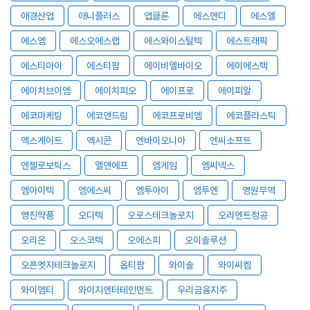
애경산업
애니플러스
앱클론
에스앤디
에스엘
에스엠
에스오에스랩
에스와이스틸텍
에스트래픽
에스티아이
에스티팜
에이비엘바이오
에이에스텍
에이치브이엠
에이치피오
에이프로
에이피알
에코마케팅
에코앤드림
에코프로비엠
에코플라스틱
엑스게이트
엑시콘
엔바이오니아
엔씨소프트
엔젤로보틱스
엘앤에프
엠게임
엠씨넥스
엠아이텍
엠에스씨
엠투아이
엠투엔
영원무역
영진약품
오디텍
오로스테크놀로지
오리엔트정공
오리온
오스코텍
오에스피
오이솔루션
오픈엣지테크놀로지
옵티팜
와이솔
와이씨켐
와이엠티
와이지엔터테인먼트
우리금융지주