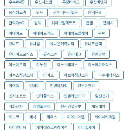
우수AMS
우신시스템
우정바이오
우진비앤지
웅진씽크빅
워트
원익머트리얼즈
원익IPS
원익QnC
원텍
웨이브일렉트로
웹젠
웹케시
위메이드
위메이드맥스
위메이드플레이
윈팩
유니드
유니셈
유니온커뮤니티
유니트론텍
유바이오로직스
유엑스엔
유진테크
유한양행
이노메트리
이노션
이노스페이스
이노와이어리스
이녹스첨단소재
이마트
이브이첨단소재
이수페타시스
이엔셀
인바디
인벤티지랩
인선이엔티
인지소프트
인터플렉스
인텔리안테크
일진전기
자화전자
재영솔루텍
전진건설로봇
제노레이
제노코
제닉
제우스
제이브이엠
제이씨케미칼
제이앤티씨
제이에스코퍼레이션
제이엘케이