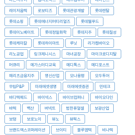
레이저옵텍
로보티즈
롯데관광개발
롯데렌탈
롯데쇼핑
롯데에너지머티리얼즈
롯데웰푸드
롯데이노베이트
롯데정밀화학
롯데지주
롯데칠성
롯데케미칼
롯데하이마트
루닛
리가켐바이오
리노공업
링크제니시스
마녀공장
마이크로디지탈
머큐리
메가스터디교육
메디톡스
메디포스트
메리츠금융지주
명신산업
모나용평
모두투어
무림P&P
미래에셋생명
미래에셋증권
민테크
바디텍메드
바이넥스
바이브컴퍼니
바이오다인
바텍
백산
버넥트
범한퓨얼셀
보광산업
보령
보로노이
뷰노
뷰웍스
브랜드엑스코퍼레이션
브이티
블루엠텍
비나텍