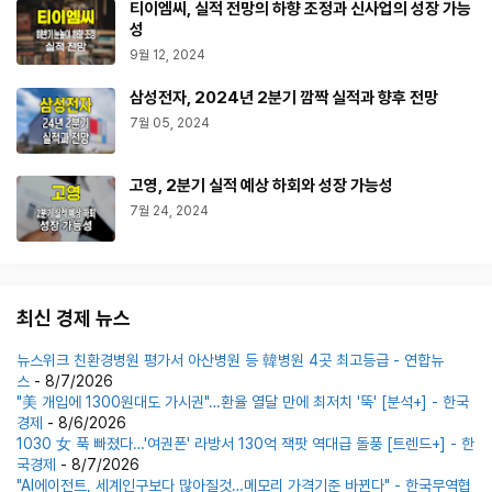
티이엠씨, 실적 전망의 하향 조정과 신사업의 성장 가능
성
9월 12, 2024
삼성전자, 2024년 2분기 깜짝 실적과 향후 전망
7월 05, 2024
고영, 2분기 실적 예상 하회와 성장 가능성
7월 24, 2024
최신 경제 뉴스
뉴스위크 친환경병원 평가서 아산병원 등 韓병원 4곳 최고등급 - 연합뉴
스
- 8/7/2026
"美 개입에 1300원대도 가시권"…환율 열달 만에 최저치 '뚝' [분석+] - 한국
경제
- 8/6/2026
1030 女 푹 빠졌다…'여권폰' 라방서 130억 잭팟 역대급 돌풍 [트렌드+] - 한
국경제
- 8/7/2026
"AI에이전트, 세계인구보다 많아질것…메모리 가격기준 바뀐다" - 한국무역협