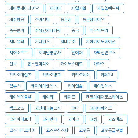
제이투케이바이오
제이티
제일기획
제일일렉트릭
제주항공
조이시티
종근당
종근당바이오
종목분석
주성엔지니어링
중국
지노믹트리
지니뮤직
지니언스
지배구조
지아이이노베이션
지어소프트
지역난방공사
진에어
차백신연구소
천보
칩스앤미디어
카이노스메드
카카오
카카오게임즈
카카오뱅크
카카오페이
카페24
컴투스
케이아이엔엑스
케이엔솔
케이엔에스
케이엠더블유
케이카
케이프
켄코아에어로스페이스
켐트로스
코난테크놀로지
코디
코리아써키트
코리아에프티
코리안리
코미코
코셈
코스맥스
코스메카코리아
코스모신소재
코오롱
코오롱글로벌