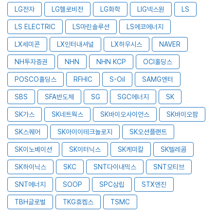
LG전자
LG헬로비전
LG화학
LIG넥스원
LS
LS ELECTRIC
LS마린솔루션
LS에코에너지
LX세미콘
LX인터내셔널
LX하우시스
NAVER
NH투자증권
NHN
NHN KCP
OCI홀딩스
POSCO홀딩스
RFHIC
S-Oil
SAMG엔터
SBS
SFA반도체
SG
SGC에너지
SK
SK가스
SK네트웍스
SK바이오사이언스
SK바이오팜
SK스퀘어
SK아이이테크놀로지
SK오션플랜트
SK이노베이션
SK이터닉스
SK케미칼
SK텔레콤
SK하이닉스
SKC
SNT다이내믹스
SNT모티브
SNT에너지
SOOP
SPC삼립
STX엔진
TBH글로벌
TKG휴켐스
TSMC