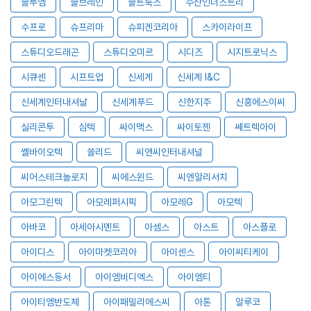
솔루엠
솔브레인
솔트룩스
수산인더스트리
수프로
슈프리마
슈피겐코리아
스카이라이프
스튜디오드래곤
스튜디오미르
시디즈
시지트로닉스
시큐센
시프트업
신세계
신세계 I&C
신세계인터내셔날
신세계푸드
신한지주
신흥에스이씨
실리콘투
심텍
싸이맥스
싸이토젠
쎄트렉아이
쎌바이오텍
쏠리드
씨앤씨인터내셔널
씨어스테크놀로지
씨에스윈드
씨엔알리서치
아모그린텍
아모레퍼시픽
아모레G
아모텍
아바코
아세아시멘트
아셈스
아스트
아스플로
아이디스
아이마켓코리아
아이센스
아이씨티케이
아이에스동서
아이엠비디엑스
아이엠티
아이티엠반도체
아이패밀리에스씨
아톤
알루코