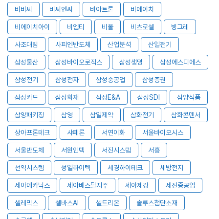
비비씨
비씨엔씨
비아트론
비에이치
비에이치아이
비엠티
비올
비츠로셀
빙그레
사조대림
사피엔반도체
산업분석
산일전기
삼성물산
삼성바이오로직스
삼성생명
삼성에스디에스
삼성전기
삼성전자
삼성중공업
삼성증권
삼성카드
삼성화재
삼성E&A
삼성SDI
삼양식품
삼양패키징
삼영
삼일제약
삼화전기
삼화콘덴서
상아프론테크
샤페론
서연이화
서울바이오시스
서울반도체
서원인텍
서진시스템
서흥
선익시스템
성일하이텍
세경하이테크
세방전지
세아메카닉스
세아베스틸지주
세아제강
세진중공업
셀레믹스
셀바스AI
셀트리온
솔루스첨단소재