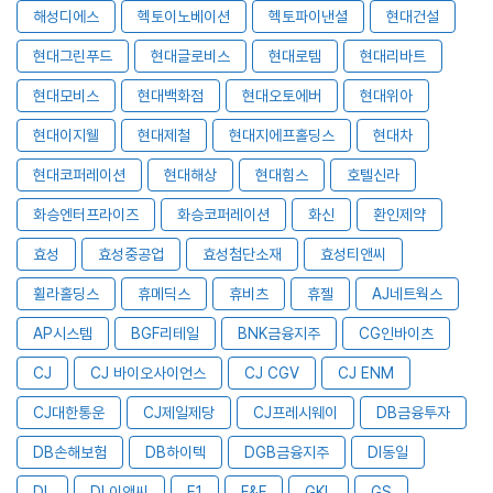
해성디에스
헥토이노베이션
헥토파이낸셜
현대건설
현대그린푸드
현대글로비스
현대로템
현대리바트
현대모비스
현대백화점
현대오토에버
현대위아
현대이지웰
현대제철
현대지에프홀딩스
현대차
현대코퍼레이션
현대해상
현대힘스
호텔신라
화승엔터프라이즈
화승코퍼레이션
화신
환인제약
효성
효성중공업
효성첨단소재
효성티앤씨
휠라홀딩스
휴메딕스
휴비츠
휴젤
AJ네트웍스
AP시스템
BGF리테일
BNK금융지주
CG인바이츠
CJ
CJ 바이오사이언스
CJ CGV
CJ ENM
CJ대한통운
CJ제일제당
CJ프레시웨이
DB금융투자
DB손해보험
DB하이텍
DGB금융지주
DI동일
DL
DL이앤씨
E1
F&F
GKL
GS