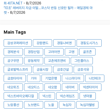
회-KITA.NET
- 8/7/2026
‘10조’ 레버리지 자금 이탈…코스닥 반등 신호탄 될까 - 매일경제 마
켓
- 8/7/2026
Main Tags
감성코퍼레이션
강원랜드
경동나비엔
경동도시가스
경제분석
경창산업
고려아연
고영
골프존
공구우먼
광동제약
교촌에프앤비
그린플러스
글로벌텍스프리
금융시장
금호건설
금호석유
금호타이어
기아
기업은행
나스미디어
나인테크
네오위즈
네오티스
네오팜
네이버
넥센타이어
넥스트바이오메디컬
넥스틴
넥슨게임즈
넷마블
노랑풍선
노브랜드
노을
녹십자
녹십자웰빙