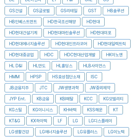
GS건설
GS글로벌
GS리테일
GST
HB솔루션
HB인베스트먼트
HD한국조선해양
HD현대
HD현대건설기계
HD현대마린솔루션
HD현대미포
HD현대에너지솔루션
HD현대인프라코어
HD현대일렉트릭
HD현대중공업
HDC
HDC현대산업개발
HK이노엔
HL D&I
HL만도
HL홀딩스
HLB사이언스
HMM
HPSP
HS효성첨단소재
ISC
JB금융지주
JTC
JW생명과학
JW중외제약
JYP Ent.
KB금융
KBI메탈
KCC
KG모빌리티
KG스틸
KG이니시스
KH바텍
KSS해운
KT
KT&G
KX하이텍
LF
LG
LG디스플레이
LG생활건강
LG에너지솔루션
LG유플러스
LG이노텍