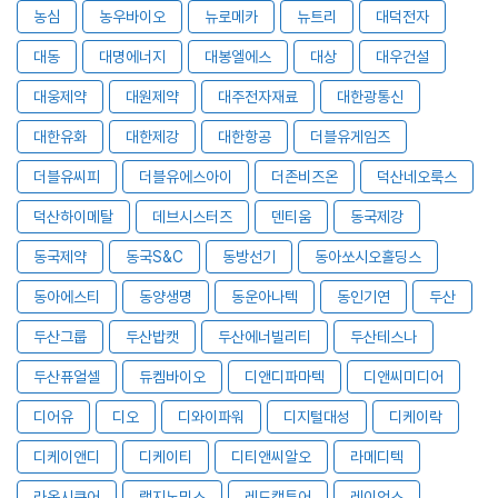
농심
농우바이오
뉴로메카
뉴트리
대덕전자
대동
대명에너지
대봉엘에스
대상
대우건설
대웅제약
대원제약
대주전자재료
대한광통신
대한유화
대한제강
대한항공
더블유게임즈
더블유씨피
더블유에스아이
더존비즈온
덕산네오룩스
덕산하이메탈
데브시스터즈
덴티움
동국제강
동국제약
동국S&C
동방선기
동아쏘시오홀딩스
동아에스티
동양생명
동운아나텍
동인기연
두산
두산그룹
두산밥캣
두산에너빌리티
두산테스나
두산퓨얼셀
듀켐바이오
디앤디파마텍
디앤씨미디어
디어유
디오
디와이파워
디지털대성
디케이락
디케이앤디
디케이티
디티앤씨알오
라메디텍
라온시큐어
랩지노믹스
레드캡투어
레이언스