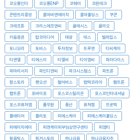
코오롱인더
코오롱ENP
코웨이
코윈테크
콘텐트리중앙
콜마비앤에이치
콜마홀딩스
쿠콘
크래프톤
크리스에프앤씨
클래시스
클리오
키움증권
탑코미디어
태광
테스
텔레칩스
토니모리
토비스
투자정보
트루엔
티씨케이
티앤엘
티에스이
티엘비
티이엠씨
파라다이스
파마리서치
파인디앤씨
파크시스템스
파트론
팜스토리
팬오션
펄어비스
펌텍코리아
펨트론
펩트론
포바이포
포스코스틸리온
포스코인터내셔널
포스코퓨처엠
풀무원
풍산
퓨쳐켐
프로텍
플래티어
플리토
피에스케이
피에스케이홀딩스
피에이치에이
피엔케이피부임상연구센타
피엠티
필옵틱스
핑거스토리
하나금융
하나금융지주