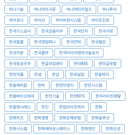
하나기술
하나마이크론
하나머티리얼즈
하나투어
하이로닉
하이브
하이비젼시스템
하이트진로
한국가스공사
한국금융지주
한국단자
한국석유
한국알콜
한국앤컴퍼니
한국전력
한국철강
한국카본
한국콜마
한국타이어앤테크놀로지
한국항공우주
한글과컴퓨터
한라IMS
한미글로벌
한미약품
한샘
한섬
한세실업
한솔제지
한솔케미칼
한싹
한양이엔지
한온시스템
한올바이오파마
한전기술
한전KPS
한주라이트메탈
한중엔시에스
한진
한컴라이프케어
한화
한화리츠
한화생명
한화손해보험
한화솔루션
한화시스템
한화에어로스페이스
한화엔진
한화오션