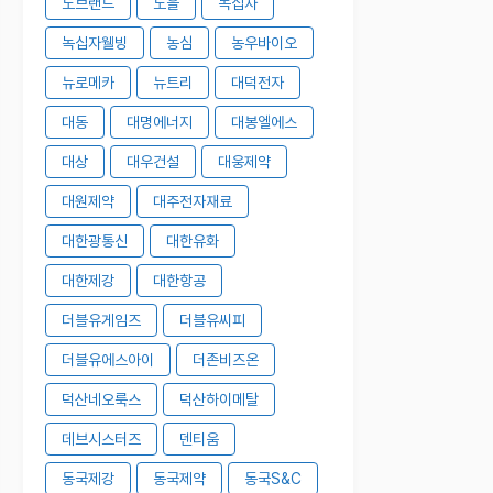
노브랜드
노을
녹십자
녹십자웰빙
농심
농우바이오
뉴로메카
뉴트리
대덕전자
대동
대명에너지
대봉엘에스
대상
대우건설
대웅제약
대원제약
대주전자재료
대한광통신
대한유화
대한제강
대한항공
더블유게임즈
더블유씨피
더블유에스아이
더존비즈온
덕산네오룩스
덕산하이메탈
데브시스터즈
덴티움
동국제강
동국제약
동국S&C