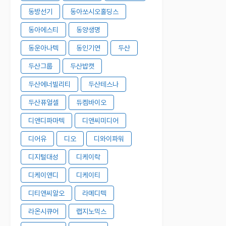
동방선기
동아쏘시오홀딩스
동아에스티
동양생명
동운아나텍
동인기연
두산
두산그룹
두산밥캣
두산에너빌리티
두산테스나
두산퓨얼셀
듀켐바이오
디앤디파마텍
디앤씨미디어
디어유
디오
디와이파워
디지털대성
디케이락
디케이앤디
디케이티
디티앤씨알오
라메디텍
라온시큐어
랩지노믹스