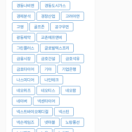
경동나비엔
경동도시가스
경제분석
경창산업
고려아연
고영
골프존
공구우먼
광동제약
교촌에프앤비
그린플러스
글로벌텍스프리
금융시장
금호건설
금호석유
금호타이어
기아
기업은행
나스미디어
나인테크
네오위즈
네오티스
네오팜
네이버
넥센타이어
넥스트바이오메디컬
넥스틴
넥슨게임즈
넷마블
노랑풍선