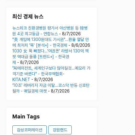
최신 경제 뉴스
뉴스위크 친환경병원 평가서 아산병원 등 韓병
원 4곳 최고등급 - 연합뉴스
- 8/7/2026
"美 개입에 1300원대도 가시권"…환율 열달 만
에 최저치 '뚝' [분석+] - 한국경제
- 8/6/2026
1030 女 푹 빠졌다…'여권폰' 라방서 130억 잭
팟 역대급 돌풍 [트렌드+] - 한국경
제
- 8/7/2026
"AI에이전트, 세계인구보다 많아질것…메모리 가
격기준 바뀐다" - 한국무역협회-
KITA.NET
- 8/7/2026
‘10조’ 레버리지 자금 이탈…코스닥 반등 신호탄
될까 - 매일경제 마켓
- 8/7/2026
Main Tags
감성코퍼레이션
강원랜드