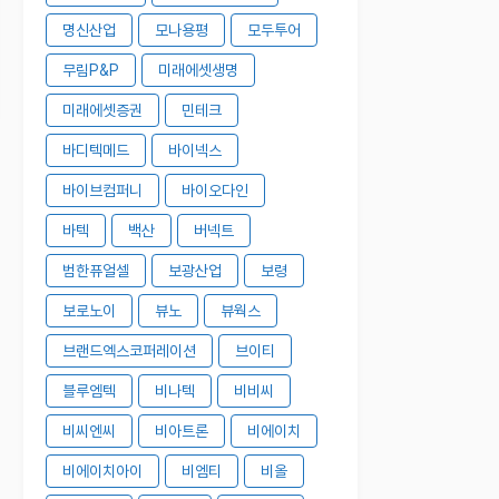
명신산업
모나용평
모두투어
무림P&P
미래에셋생명
미래에셋증권
민테크
바디텍메드
바이넥스
바이브컴퍼니
바이오다인
바텍
백산
버넥트
범한퓨얼셀
보광산업
보령
보로노이
뷰노
뷰웍스
브랜드엑스코퍼레이션
브이티
블루엠텍
비나텍
비비씨
비씨엔씨
비아트론
비에이치
비에이치아이
비엠티
비올