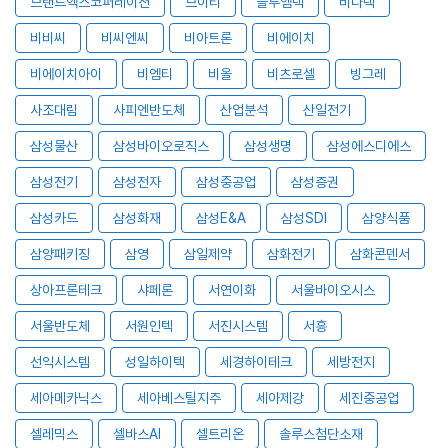
브랜드엑스코퍼레이션
브이티
블루엠텍
비나텍
비비씨
비씨엔씨
비아트론
비에이치
비에이치아이
비엠티
비올
비츠로셀
빙그레
사조대림
사피엔반도체
산업분석
산일전기
삼성물산
삼성바이오로직스
삼성생명
삼성에스디에스
삼성전기
삼성전자
삼성중공업
삼성증권
삼성카드
삼성화재
삼성E&A
삼성SDI
삼양식품
삼양패키징
삼영
삼일제약
삼화전기
삼화콘덴서
상아프론테크
샤페론
서연이화
서울바이오시스
서울반도체
서원인텍
서진시스템
서흥
선익시스템
성일하이텍
세경하이테크
세방전지
세아메카닉스
세아베스틸지주
세아제강
세진중공업
셀레믹스
셀바스AI
셀트리온
솔루스첨단소재