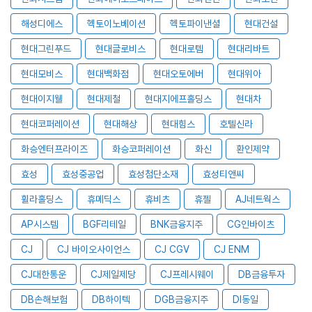
해성디에스
헥토이노베이션
헥토파이낸셜
현대건설
현대그린푸드
현대글로비스
현대로템
현대리바트
현대모비스
현대백화점
현대오토에버
현대위아
현대이지웰
현대제철
현대지에프홀딩스
현대차
현대코퍼레이션
현대해상
현대힘스
호텔신라
화승엔터프라이즈
화승코퍼레이션
화신
환인제약
효성
효성중공업
효성첨단소재
효성티앤씨
휠라홀딩스
휴메딕스
휴비츠
휴젤
AJ네트웍스
AP시스템
BGF리테일
BNK금융지주
CG인바이츠
CJ
CJ 바이오사이언스
CJ CGV
CJ ENM
CJ대한통운
CJ제일제당
CJ프레시웨이
DB금융투자
DB손해보험
DB하이텍
DGB금융지주
DI동일