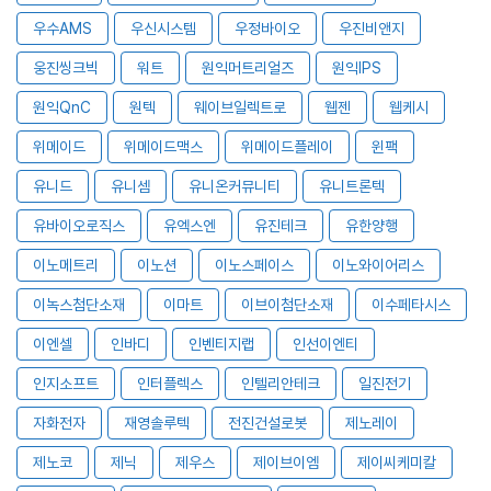
우수AMS
우신시스템
우정바이오
우진비앤지
웅진씽크빅
워트
원익머트리얼즈
원익IPS
원익QnC
원텍
웨이브일렉트로
웹젠
웹케시
위메이드
위메이드맥스
위메이드플레이
윈팩
유니드
유니셈
유니온커뮤니티
유니트론텍
유바이오로직스
유엑스엔
유진테크
유한양행
이노메트리
이노션
이노스페이스
이노와이어리스
이녹스첨단소재
이마트
이브이첨단소재
이수페타시스
이엔셀
인바디
인벤티지랩
인선이엔티
인지소프트
인터플렉스
인텔리안테크
일진전기
자화전자
재영솔루텍
전진건설로봇
제노레이
제노코
제닉
제우스
제이브이엠
제이씨케미칼