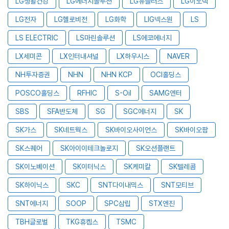
LG생활건강
LG에너지솔루션
LG유플러스
LG이노텍
LG전자
LG헬로비전
LG화학
LIG넥스원
LS
LS ELECTRIC
LS마린솔루션
LS에코에너지
LX세미콘
LX인터내셔널
LX하우시스
NAVER
NH투자증권
NHN
NHN KCP
OCI홀딩스
POSCO홀딩스
RFHIC
S-Oil
SAMG엔터
SBS
SFA반도체
SG
SGC에너지
SK
SK가스
SK네트웍스
SK바이오사이언스
SK바이오팜
SK스퀘어
SK아이이테크놀로지
SK오션플랜트
SK이노베이션
SK이터닉스
SK케미칼
SK텔레콤
SK하이닉스
SKC
SNT다이내믹스
SNT모티브
SNT에너지
SOOP
SPC삼립
STX엔진
TBH글로벌
TKG휴켐스
TSMC