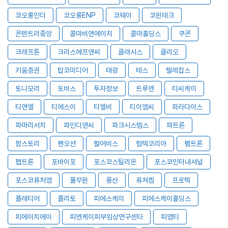
코오롱인더
코오롱ENP
코웨이
코윈테크
콘텐트리중앙
콜마비앤에이치
콜마홀딩스
쿠콘
크래프톤
크리스에프앤씨
클래시스
클리오
키움증권
탑코미디어
태광
테스
텔레칩스
토니모리
토비스
투자정보
트루엔
티씨케이
티앤엘
티에스이
티엘비
티이엠씨
파라다이스
파마리서치
파인디앤씨
파크시스템스
파트론
팜스토리
팬오션
펄어비스
펌텍코리아
펨트론
펩트론
포바이포
포스코스틸리온
포스코인터내셔널
포스코퓨처엠
풀무원
풍산
퓨쳐켐
프로텍
플래티어
플리토
피에스케이
피에스케이홀딩스
피에이치에이
피엔케이피부임상연구센타
피엠티