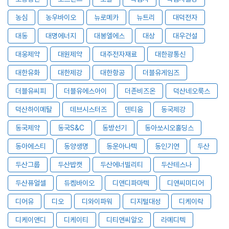
농심
농우바이오
뉴로메카
뉴트리
대덕전자
대동
대명에너지
대봉엘에스
대상
대우건설
대웅제약
대원제약
대주전자재료
대한광통신
대한유화
대한제강
대한항공
더블유게임즈
더블유씨피
더블유에스아이
더존비즈온
덕산네오룩스
덕산하이메탈
데브시스터즈
덴티움
동국제강
동국제약
동국S&C
동방선기
동아쏘시오홀딩스
동아에스티
동양생명
동운아나텍
동인기연
두산
두산그룹
두산밥캣
두산에너빌리티
두산테스나
두산퓨얼셀
듀켐바이오
디앤디파마텍
디앤씨미디어
디어유
디오
디와이파워
디지털대성
디케이락
디케이앤디
디케이티
디티앤씨알오
라메디텍