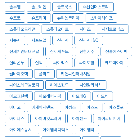
솔루엠
솔브레인
솔트룩스
수산인더스트리
수프로
슈프리마
슈피겐코리아
스카이라이프
스튜디오드래곤
스튜디오미르
시디즈
시지트로닉스
시큐센
시프트업
신세계
신세계 I&C
신세계인터내셔날
신세계푸드
신한지주
신흥에스이씨
실리콘투
심텍
싸이맥스
싸이토젠
쎄트렉아이
쎌바이오텍
쏠리드
씨앤씨인터내셔널
씨어스테크놀로지
씨에스윈드
씨엔알리서치
아모그린텍
아모레퍼시픽
아모레G
아모텍
아바코
아세아시멘트
아셈스
아스트
아스플로
아이디스
아이마켓코리아
아이센스
아이씨티케이
아이에스동서
아이엠비디엑스
아이엠티