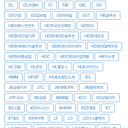
DL
DL이앤씨
E1
F&F
GKL
GS
GS건설
GS글로벌
GS리테일
GST
HB솔루션
HB인베스트먼트
HD한국조선해양
HD현대
HD현대건설기계
HD현대마린솔루션
HD현대미포
HD현대에너지솔루션
HD현대인프라코어
HD현대일렉트릭
HD현대중공업
HDC
HDC현대산업개발
HK이노엔
HL D&I
HL만도
HL홀딩스
HLB사이언스
HMM
HPSP
HS효성첨단소재
ISC
JB금융지주
JTC
JW생명과학
JW중외제약
JYP Ent.
KB금융
KBI메탈
KCC
KG모빌리티
KG스틸
KG이니시스
KH바텍
KSS해운
KT
KT&G
KX하이텍
LF
LG
LG디스플레이