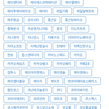
제이앤티씨
제이에스코퍼레이션
제이엘케이
제이투케이바이오
제이티
제일기획
제일일렉트릭
제주항공
조이시티
종근당
종근당바이오
종목분석
주성엔지니어링
중국
지노믹트리
지니뮤직
지니언스
지배구조
지아이이노베이션
지어소프트
지역난방공사
진에어
차백신연구소
천보
칩스앤미디어
카이노스메드
카카오
카카오게임즈
카카오뱅크
카카오페이
카페24
컴투스
케이아이엔엑스
케이엔솔
케이엔에스
케이엠더블유
케이카
케이프
켄코아에어로스페이스
켐트로스
코난테크놀로지
코디
코리아써키트
코리아에프티
코리안리
코미코
코셈
코스맥스
코스메카코리아
코스모신소재
코오롱
코오롱글로벌