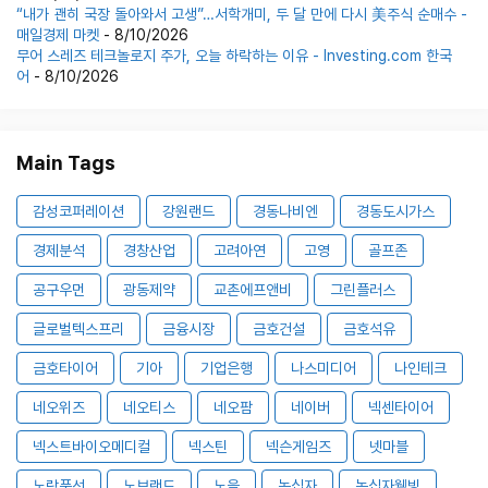
“내가 괜히 국장 돌아와서 고생”…서학개미, 두 달 만에 다시 美주식 순매수 -
매일경제 마켓
- 8/10/2026
무어 스레즈 테크놀로지 주가, 오늘 하락하는 이유 - Investing.com 한국
어
- 8/10/2026
Main Tags
감성코퍼레이션
강원랜드
경동나비엔
경동도시가스
경제분석
경창산업
고려아연
고영
골프존
공구우먼
광동제약
교촌에프앤비
그린플러스
글로벌텍스프리
금융시장
금호건설
금호석유
금호타이어
기아
기업은행
나스미디어
나인테크
네오위즈
네오티스
네오팜
네이버
넥센타이어
넥스트바이오메디컬
넥스틴
넥슨게임즈
넷마블
노랑풍선
노브랜드
노을
녹십자
녹십자웰빙