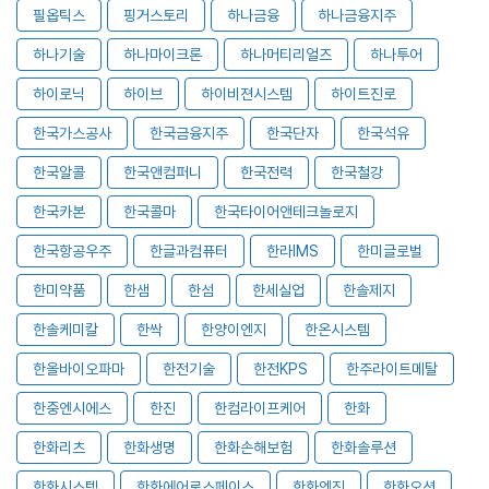
필옵틱스
핑거스토리
하나금융
하나금융지주
하나기술
하나마이크론
하나머티리얼즈
하나투어
하이로닉
하이브
하이비젼시스템
하이트진로
한국가스공사
한국금융지주
한국단자
한국석유
한국알콜
한국앤컴퍼니
한국전력
한국철강
한국카본
한국콜마
한국타이어앤테크놀로지
한국항공우주
한글과컴퓨터
한라IMS
한미글로벌
한미약품
한샘
한섬
한세실업
한솔제지
한솔케미칼
한싹
한양이엔지
한온시스템
한올바이오파마
한전기술
한전KPS
한주라이트메탈
한중엔시에스
한진
한컴라이프케어
한화
한화리츠
한화생명
한화손해보험
한화솔루션
한화시스템
한화에어로스페이스
한화엔진
한화오션