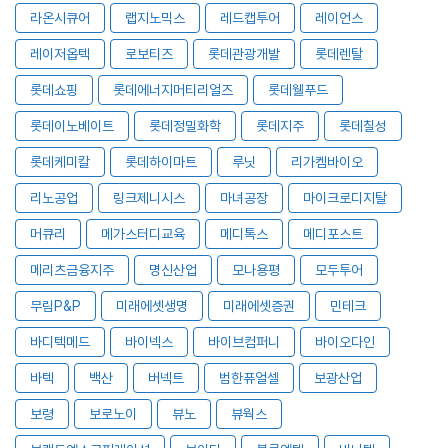
라온시큐어
랩지노믹스
레드캡투어
레이언스
레이저옵텍
로보티즈
롯데관광개발
롯데렌탈
롯데쇼핑
롯데에너지머티리얼즈
롯데웰푸드
롯데이노베이트
롯데정밀화학
롯데지주
롯데칠성
롯데케미칼
롯데하이마트
루닛
리가켐바이오
리노공업
링크제니시스
마녀공장
마이크로디지탈
머큐리
메가스터디교육
메디톡스
메디포스트
메리츠금융지주
명신산업
모나용평
모두투어
무림P&P
미래에셋생명
미래에셋증권
민테크
바디텍메드
바이넥스
바이브컴퍼니
바이오다인
바텍
백산
버넥트
범한퓨얼셀
보광산업
보령
보로노이
뷰노
뷰웍스