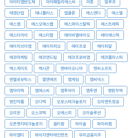
아이티엠반도체
아이패밀리에스씨
아톤
알루코
애경산업
애니플러스
앱클론
에스앤디
에스엘
에스엠
에스오에스랩
에스와이스틸텍
에스트래픽
에스티아이
에스티팜
에이비엘바이오
에이에스텍
에이치브이엠
에이치피오
에이프로
에이피알
에코마케팅
에코앤드림
에코프로비엠
에코플라스틱
엑스게이트
엑시콘
엔바이오니아
엔씨소프트
엔젤로보틱스
엘앤에프
엠게임
엠씨넥스
엠아이텍
엠에스씨
엠투아이
엠투엔
영원무역
영진약품
오디텍
오로스테크놀로지
오리엔트정공
오리온
오스코텍
오에스피
오이솔루션
오픈엣지테크놀로지
옵티팜
와이솔
와이씨켐
와이엠티
와이지엔터테인먼트
우리금융지주