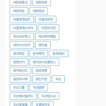
대한광통신
대한유화
대한제강
대한항공
더블유게임즈
더블유씨피
더블유에스아이
더존비즈온
덕산네오룩스
덕산하이메탈
데브시스터즈
덴티움
동국제강
동국제약
동국S&C
동방선기
동아쏘시오홀딩스
동아에스티
동양생명
동운아나텍
동인기연
두산
두산그룹
두산밥캣
두산에너빌리티
두산테스나
두산퓨얼셀
듀켐바이오