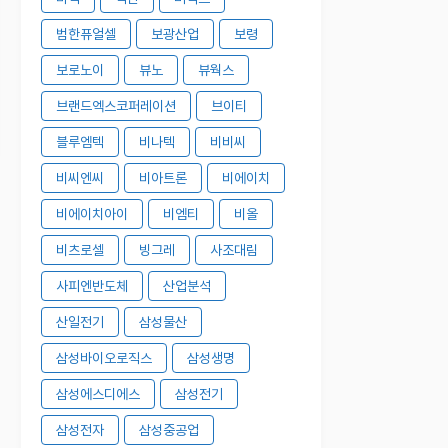
범한퓨얼셀
보광산업
보령
보로노이
뷰노
뷰웍스
브랜드엑스코퍼레이션
브이티
블루엠텍
비나텍
비비씨
비씨엔씨
비아트론
비에이치
비에이치아이
비엠티
비올
비츠로셀
빙그레
사조대림
사피엔반도체
산업분석
산일전기
삼성물산
삼성바이오로직스
삼성생명
삼성에스디에스
삼성전기
삼성전자
삼성중공업