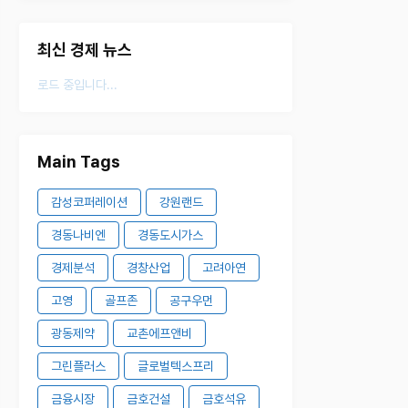
최신 경제 뉴스
로드 중입니다...
Main Tags
감성코퍼레이션
강원랜드
경동나비엔
경동도시가스
경제분석
경창산업
고려아연
고영
골프존
공구우먼
광동제약
교촌에프앤비
그린플러스
글로벌텍스프리
금융시장
금호건설
금호석유