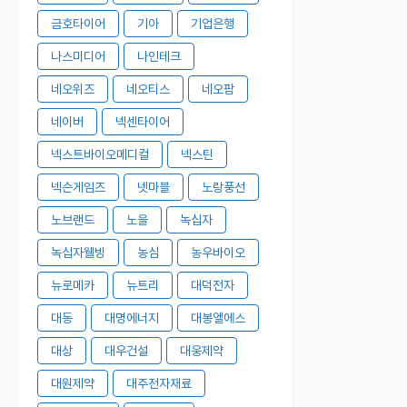
금호타이어
기아
기업은행
나스미디어
나인테크
네오위즈
네오티스
네오팜
네이버
넥센타이어
넥스트바이오메디컬
넥스틴
넥슨게임즈
넷마블
노랑풍선
노브랜드
노을
녹십자
녹십자웰빙
농심
농우바이오
뉴로메카
뉴트리
대덕전자
대동
대명에너지
대봉엘에스
대상
대우건설
대웅제약
대원제약
대주전자재료