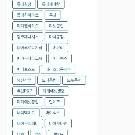
롯데칠성
롯데케미칼
롯데하이마트
루닛
리가켐바이오
리노공업
링크제니시스
마녀공장
마이크로디지탈
머큐리
메가스터디교육
메디톡스
메디포스트
메리츠금융지주
명신산업
모나용평
모두투어
무림P&P
미래에셋생명
미래에셋증권
민테크
바디텍메드
바이넥스
바이브컴퍼니
바이오다인
바텍
백산
버넥트