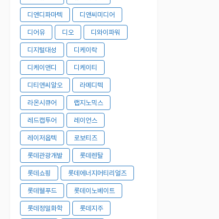
디앤디파마텍
디앤씨미디어
디어유
디오
디와이파워
디지털대성
디케이락
디케이앤디
디케이티
디티앤씨알오
라메디텍
라온시큐어
랩지노믹스
레드캡투어
레이언스
레이저옵텍
로보티즈
롯데관광개발
롯데렌탈
롯데쇼핑
롯데에너지머티리얼즈
롯데웰푸드
롯데이노베이트
롯데정밀화학
롯데지주