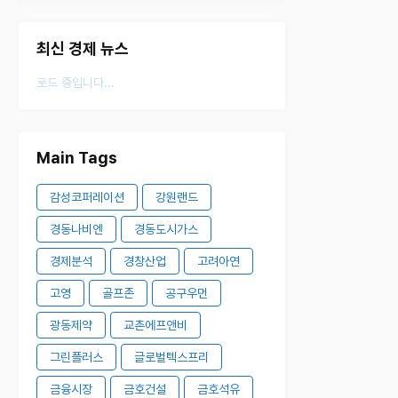
최신 경제 뉴스
로드 중입니다...
Main Tags
감성코퍼레이션
강원랜드
경동나비엔
경동도시가스
경제분석
경창산업
고려아연
고영
골프존
공구우먼
광동제약
교촌에프앤비
그린플러스
글로벌텍스프리
금융시장
금호건설
금호석유