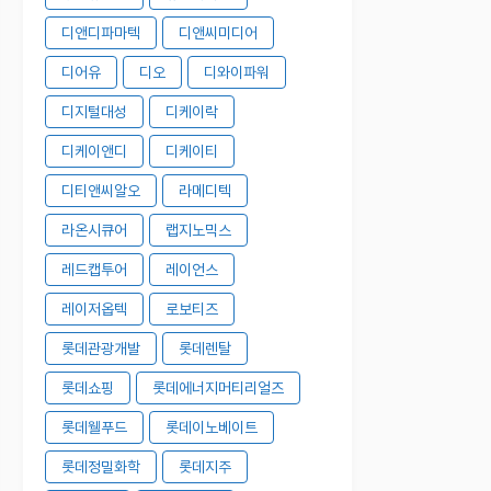
디앤디파마텍
디앤씨미디어
디어유
디오
디와이파워
디지털대성
디케이락
디케이앤디
디케이티
디티앤씨알오
라메디텍
라온시큐어
랩지노믹스
레드캡투어
레이언스
레이저옵텍
로보티즈
롯데관광개발
롯데렌탈
롯데쇼핑
롯데에너지머티리얼즈
롯데웰푸드
롯데이노베이트
롯데정밀화학
롯데지주