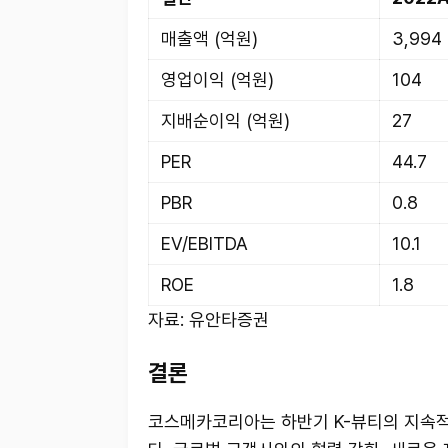
매출액 (억원)
3,994
영업이익 (억원)
104
지배순이익 (억원)
27
PER
44.7
PBR
0.8
EV/EBITDA
10.1
ROE
1.8
자료: 유안타증권
결론
코스메카코리아는 하반기 K-뷰티의 지속적