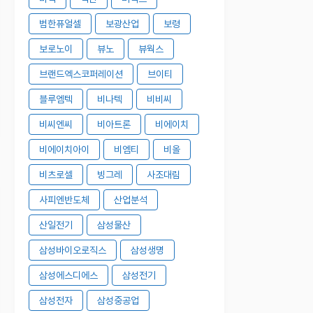
범한퓨얼셀
보광산업
보령
보로노이
뷰노
뷰웍스
브랜드엑스코퍼레이션
브이티
블루엠텍
비나텍
비비씨
비씨엔씨
비아트론
비에이치
비에이치아이
비엠티
비올
비츠로셀
빙그레
사조대림
사피엔반도체
산업분석
산일전기
삼성물산
삼성바이오로직스
삼성생명
삼성에스디에스
삼성전기
삼성전자
삼성중공업