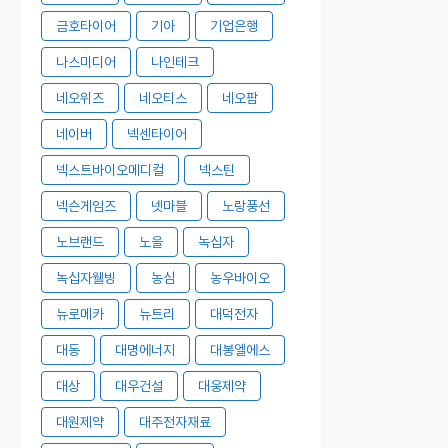
금호타이어
기아
기업은행
나스미디어
나인테크
네오위즈
네오티스
네오팜
네이버
넥센타이어
넥스트바이오메디컬
넥스틴
넥슨게임즈
넷마블
노랑풍선
노브랜드
노을
녹십자
녹십자웰빙
농심
농우바이오
뉴로메카
뉴트리
대덕전자
대동
대명에너지
대봉엘에스
대상
대우건설
대웅제약
대원제약
대주전자재료