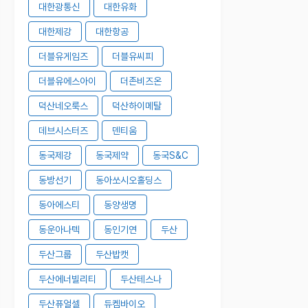
대한광통신
대한유화
대한제강
대한항공
더블유게임즈
더블유씨피
더블유에스아이
더존비즈온
덕산네오룩스
덕산하이메탈
데브시스터즈
덴티움
동국제강
동국제약
동국S&C
동방선기
동아쏘시오홀딩스
동아에스티
동양생명
동운아나텍
동인기연
두산
두산그룹
두산밥캣
두산에너빌리티
두산테스나
두산퓨얼셀
듀켐바이오