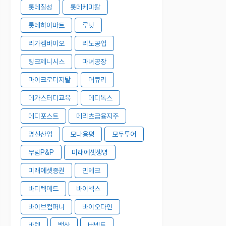
롯데칠성
롯데케미칼
롯데하이마트
루닛
리가켐바이오
리노공업
링크제니시스
마녀공장
마이크로디지탈
머큐리
메가스터디교육
메디톡스
메디포스트
메리츠금융지주
명신산업
모나용평
모두투어
무림P&P
미래에셋생명
미래에셋증권
민테크
바디텍메드
바이넥스
바이브컴퍼니
바이오다인
바텍
백산
버넥트