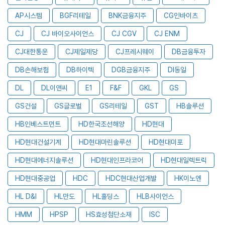
AP시스템
BGF리테일
BNK금융지주
CG인바이츠
CJ
CJ 바이오사이언스
CJ CGV
CJ ENM
CJ대한통운
CJ제일제당
CJ프레시웨이
DB금융투자
DB손해보험
DB하이텍
DGB금융지주
DI동일
DL
DL이앤씨
E1
F&F
GKL
GS
GS건설
GS글로벌
GS리테일
GST
HB솔루션
HB인베스트먼트
HD한국조선해양
HD현대
HD현대건설기계
HD현대마린솔루션
HD현대미포
HD현대에너지솔루션
HD현대인프라코어
HD현대일렉트릭
HD현대중공업
HDC
HDC현대산업개발
HK이노엔
HL D&I
HL만도
HL홀딩스
HLB사이언스
HMM
HPSP
HS효성첨단소재
ISC