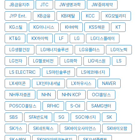
JB금융지주
JTC
JW생명과학
JW중외제약
JYP Ent.
KB금융
KBI메탈
KCC
KG모빌리티
KG스틸
KG이니시스
KH바텍
KSS해운
KT
KT&G
KX하이텍
LF
LG
LG디스플레이
LG생활건강
LG에너지솔루션
LG유플러스
LG이노텍
LG전자
LG헬로비전
LG화학
LIG넥스원
LS
LS ELECTRIC
LS마린솔루션
LS에코에너지
LX세미콘
LX인터내셔널
LX하우시스
NAVER
NH투자증권
NHN
NHN KCP
OCI홀딩스
POSCO홀딩스
RFHIC
S-Oil
SAMG엔터
SBS
SFA반도체
SG
SGC에너지
SK
SK가스
SK네트웍스
SK바이오사이언스
SK바이오팜
SK스퀘어
SK아이이테크놀로지
SK오션플랜트