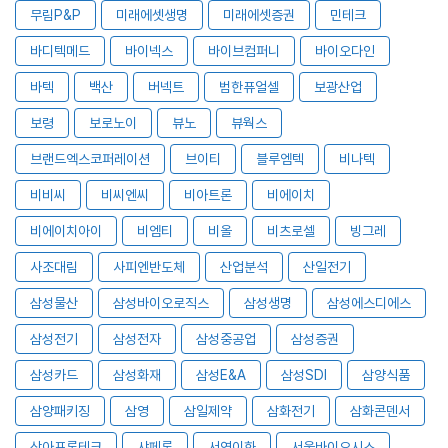
무림P&P
미래에셋생명
미래에셋증권
민테크
바디텍메드
바이넥스
바이브컴퍼니
바이오다인
바텍
백산
버넥트
범한퓨얼셀
보광산업
보령
보로노이
뷰노
뷰웍스
브랜드엑스코퍼레이션
브이티
블루엠텍
비나텍
비비씨
비씨엔씨
비아트론
비에이치
비에이치아이
비엠티
비올
비츠로셀
빙그레
사조대림
사피엔반도체
산업분석
산일전기
삼성물산
삼성바이오로직스
삼성생명
삼성에스디에스
삼성전기
삼성전자
삼성중공업
삼성증권
삼성카드
삼성화재
삼성E&A
삼성SDI
삼양식품
삼양패키징
삼영
삼일제약
삼화전기
삼화콘덴서
상아프론테크
샤페론
서연이화
서울바이오시스