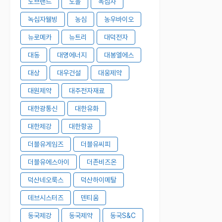
노브랜드
노을
녹십자
녹십자웰빙
농심
농우바이오
뉴로메카
뉴트리
대덕전자
대동
대명에너지
대봉엘에스
대상
대우건설
대웅제약
대원제약
대주전자재료
대한광통신
대한유화
대한제강
대한항공
더블유게임즈
더블유씨피
더블유에스아이
더존비즈온
덕산네오룩스
덕산하이메탈
데브시스터즈
덴티움
동국제강
동국제약
동국S&C