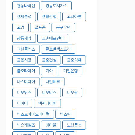
경동나비엔
경동도시가스
경제분석
경창산업
고려아연
고영
골프존
공구우먼
광동제약
교촌에프앤비
그린플러스
글로벌텍스프리
금융시장
금호건설
금호석유
금호타이어
기아
기업은행
나스미디어
나인테크
네오위즈
네오티스
네오팜
네이버
넥센타이어
넥스트바이오메디컬
넥스틴
넥슨게임즈
넷마블
노랑풍선