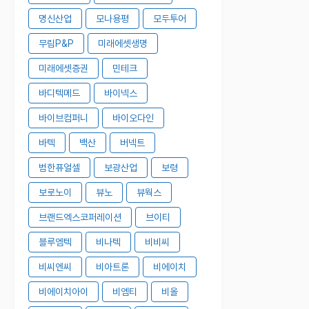
명신산업
모나용평
모두투어
무림P&P
미래에셋생명
미래에셋증권
민테크
바디텍메드
바이넥스
바이브컴퍼니
바이오다인
바텍
백산
버넥트
범한퓨얼셀
보광산업
보령
보로노이
뷰노
뷰웍스
브랜드엑스코퍼레이션
브이티
블루엠텍
비나텍
비비씨
비씨엔씨
비아트론
비에이치
비에이치아이
비엠티
비올