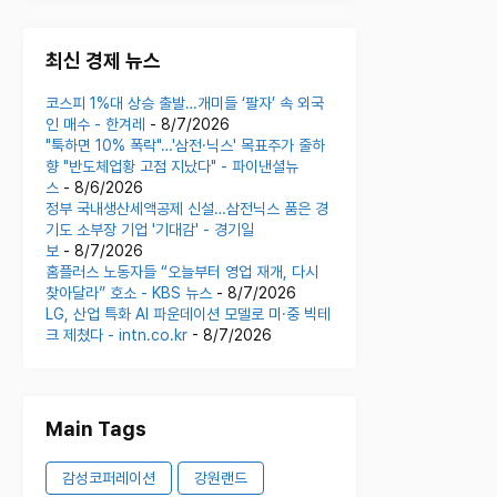
최신 경제 뉴스
코스피 1%대 상승 출발…개미들 ‘팔자’ 속 외국
인 매수 - 한겨레
- 8/7/2026
"툭하면 10% 폭락"…'삼전·닉스' 목표주가 줄하
향 "반도체업황 고점 지났다" - 파이낸셜뉴
스
- 8/6/2026
정부 국내생산세액공제 신설…삼전닉스 품은 경
기도 소부장 기업 '기대감' - 경기일
보
- 8/7/2026
홈플러스 노동자들 “오늘부터 영업 재개, 다시
찾아달라” 호소 - KBS 뉴스
- 8/7/2026
LG, 산업 특화 AI 파운데이션 모델로 미·중 빅테
크 제쳤다 - intn.co.kr
- 8/7/2026
Main Tags
감성코퍼레이션
강원랜드