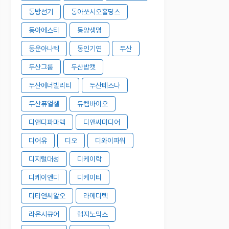
동방선기
동아쏘시오홀딩스
동아에스티
동양생명
동운아나텍
동인기연
두산
두산그룹
두산밥캣
두산에너빌리티
두산테스나
두산퓨얼셀
듀켐바이오
디앤디파마텍
디앤씨미디어
디어유
디오
디와이파워
디지털대성
디케이락
디케이앤디
디케이티
디티앤씨알오
라메디텍
라온시큐어
랩지노믹스