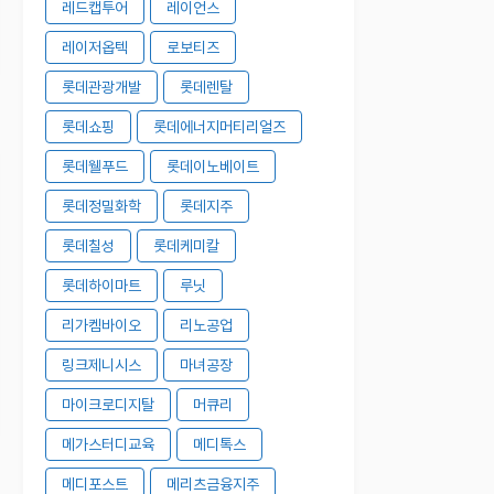
레드캡투어
레이언스
레이저옵텍
로보티즈
롯데관광개발
롯데렌탈
롯데쇼핑
롯데에너지머티리얼즈
롯데웰푸드
롯데이노베이트
롯데정밀화학
롯데지주
롯데칠성
롯데케미칼
롯데하이마트
루닛
리가켐바이오
리노공업
링크제니시스
마녀공장
마이크로디지탈
머큐리
메가스터디교육
메디톡스
메디포스트
메리츠금융지주