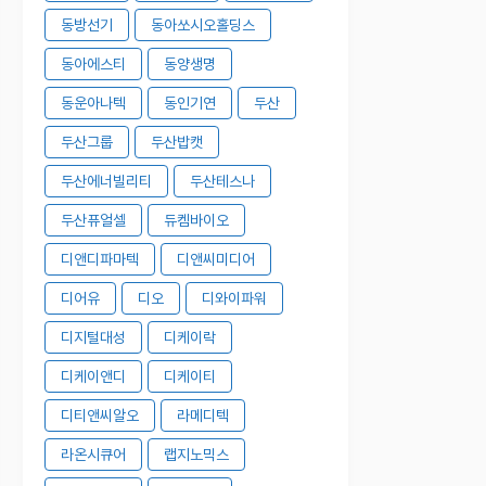
동방선기
동아쏘시오홀딩스
동아에스티
동양생명
동운아나텍
동인기연
두산
두산그룹
두산밥캣
두산에너빌리티
두산테스나
두산퓨얼셀
듀켐바이오
디앤디파마텍
디앤씨미디어
디어유
디오
디와이파워
디지털대성
디케이락
디케이앤디
디케이티
디티앤씨알오
라메디텍
라온시큐어
랩지노믹스