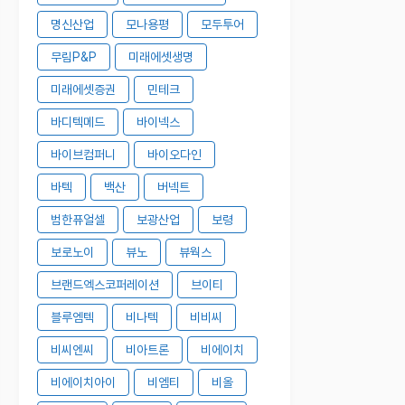
명신산업
모나용평
모두투어
무림P&P
미래에셋생명
미래에셋증권
민테크
바디텍메드
바이넥스
바이브컴퍼니
바이오다인
바텍
백산
버넥트
범한퓨얼셀
보광산업
보령
보로노이
뷰노
뷰웍스
브랜드엑스코퍼레이션
브이티
블루엠텍
비나텍
비비씨
비씨엔씨
비아트론
비에이치
비에이치아이
비엠티
비올