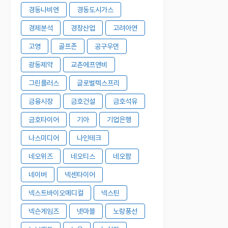
경동나비엔
경동도시가스
경제분석
경창산업
고려아연
고영
골프존
공구우먼
광동제약
교촌에프앤비
그린플러스
글로벌텍스프리
금융시장
금호건설
금호석유
금호타이어
기아
기업은행
나스미디어
나인테크
네오위즈
네오티스
네오팜
네이버
넥센타이어
넥스트바이오메디컬
넥스틴
넥슨게임즈
넷마블
노랑풍선