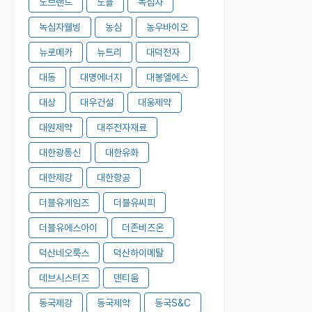
노브랜드
노을
녹십자
녹십자웰빙
농심
농우바이오
뉴로메카
뉴트리
대덕전자
대동
대명에너지
대봉엘에스
대상
대우건설
대웅제약
대원제약
대주전자재료
대한광통신
대한유화
대한제강
대한항공
더블유게임즈
더블유씨피
더블유에스아이
더존비즈온
덕산네오룩스
덕산하이메탈
데브시스터즈
덴티움
동국제강
동국제약
동국S&C