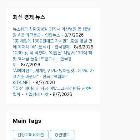
최신 경제 뉴스
뉴스위크 친환경병원 평가서 아산병원 등 韓병
원 4곳 최고등급 - 연합뉴스
- 8/7/2026
"美 개입에 1300원대도 가시권"…환율 열달 만
에 최저치 '뚝' [분석+] - 한국경제
- 8/6/2026
1030 女 푹 빠졌다…'여권폰' 라방서 130억 잭
팟 역대급 돌풍 [트렌드+] - 한국경
제
- 8/7/2026
"AI에이전트, 세계인구보다 많아질것…메모리 가
격기준 바뀐다" - 한국무역협회-
KITA.NET
- 8/7/2026
‘10조’ 레버리지 자금 이탈…코스닥 반등 신호탄
될까 - 매일경제 마켓
- 8/7/2026
Main Tags
감성코퍼레이션
강원랜드