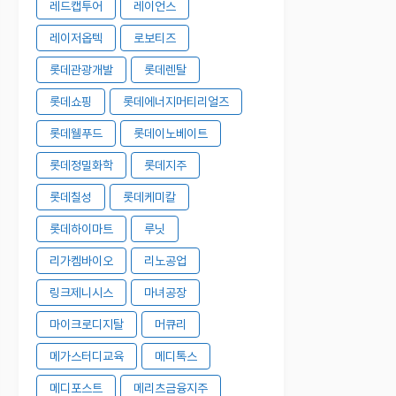
레드캡투어
레이언스
레이저옵텍
로보티즈
롯데관광개발
롯데렌탈
롯데쇼핑
롯데에너지머티리얼즈
롯데웰푸드
롯데이노베이트
롯데정밀화학
롯데지주
롯데칠성
롯데케미칼
롯데하이마트
루닛
리가켐바이오
리노공업
링크제니시스
마녀공장
마이크로디지탈
머큐리
메가스터디교육
메디톡스
메디포스트
메리츠금융지주